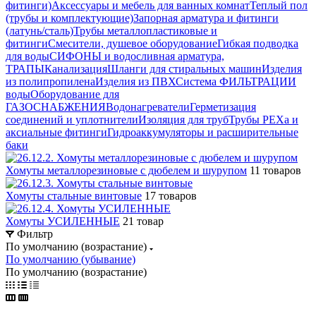
фитинги)
Аксессуары и мебель для ванных комнат
Теплый пол
(трубы и комплектующие)
Запорная арматура и фитинги
(латунь/сталь)
Трубы металлопластиковые и
фитинги
Смесители, душевое оборудование
Гибкая подводка
для воды
СИФОНЫ и водосливная арматура,
ТРАПЫ
Канализация
Шланги для стиральных машин
Изделия
из полипропилена
Изделия из ПВХ
Система ФИЛЬТРАЦИИ
воды
Оборудование для
ГАЗОСНАБЖЕНИЯ
Водонагреватели
Герметизация
соединений и уплотнители
Изоляция для труб
Трубы PEXa и
аксиальные фитинги
Гидроаккумуляторы и расширительные
баки
Хомуты металлорезиновые с дюбелем и шурупом
11 товаров
Хомуты стальные винтовые
17 товаров
Хомуты УСИЛЕННЫЕ
21 товар
Фильтр
По умолчанию (возрастание)
По умолчанию (убывание)
По умолчанию (возрастание)