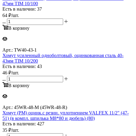
47мм TIM 10/100
Есть в наличии: 37
64
₽
/шт.
В корзину
Арт.: TW40-43-1
Хомут усиленный одноболтовый, оцинкованная сталь 40-
43мм TIM 10/200
Есть в наличии: 43
46
₽
/шт.
В корзину
Арт.: 45WR-48-М (45WR-48-R)
Хомут (РМ) оцинк.с резин. уплотнением VALFEX 11/2" (47-
51) (в компл. шпилька М8*80 и дюбель) (80)
Есть в наличии: 427
35
₽
/шт.