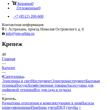
Корзина
0
Отложенные
0
+7 (8512) 200-600
Контактная информация
г. Астрахань, проезд Николая Островского д. 6
info@em-orbita.ru
Крепеж
49
Главная
—
Каталог
—
Сантехника
Электрика и свет
Инструмент
Электроинструмент
Бытовая
техника
Посуда
Хозяйственные товары
Аксессуары для
цифровой техники
Все для сада и отдыха
—
Крепеж
Радиаторы отопления и комплектующие к ним
Насосы
циркуляционные
Приборы учета
ПНД (трубы +