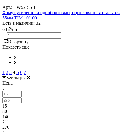
Арт.: TW52-55-1
Хомут усиленный одноболтовый, оцинкованная сталь 52-
55мм TIM 10/100
Есть в наличии: 32
63
₽
/шт.
В корзину
Показать еще
1
2
3
4
5
6
7
Фильтр
Цена
15
80
146
211
276