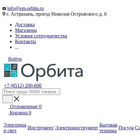
info@em-orbita.ru
г. Астрахань, проезд Николая Островского д. 6
Доставка
Магазины
Условия сотрудничества
Контакты
...
Войти
+7 (8512) 200-600
Отложенные
0
Корзина
0
Электрика
Бытовая
Инструмент
Электроинструмент
Посуда
С
и свет
техника