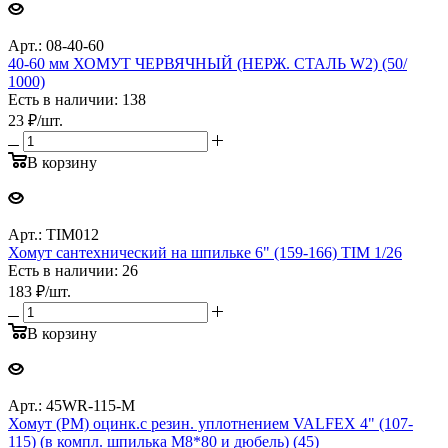
Арт.: 08-40-60
40-60 мм ХОМУТ ЧЕРВЯЧНЫЙ (НЕРЖ. СТАЛЬ W2) (50/
1000)
Есть в наличии: 138
23
₽
/шт.
В корзину
Арт.: TIM012
Хомут сантехнический на шпильке 6" (159-166) TIM 1/26
Есть в наличии: 26
183
₽
/шт.
В корзину
Арт.: 45WR-115-М
Хомут (РМ) оцинк.с резин. уплотнением VALFEX 4" (107-
115) (в компл. шпилька М8*80 и дюбель) (45)