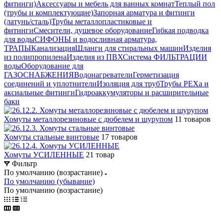
фитинги)
Аксессуары и мебель для ванных комнат
Теплый пол
(трубы и комплектующие)
Запорная арматура и фитинги
(латунь/сталь)
Трубы металлопластиковые и
фитинги
Смесители, душевое оборудование
Гибкая подводка
для воды
СИФОНЫ и водосливная арматура,
ТРАПЫ
Канализация
Шланги для стиральных машин
Изделия
из полипропилена
Изделия из ПВХ
Система ФИЛЬТРАЦИИ
воды
Оборудование для
ГАЗОСНАБЖЕНИЯ
Водонагреватели
Герметизация
соединений и уплотнители
Изоляция для труб
Трубы PEXa и
аксиальные фитинги
Гидроаккумуляторы и расширительные
баки
Хомуты металлорезиновые с дюбелем и шурупом
11 товаров
Хомуты стальные винтовые
17 товаров
Хомуты УСИЛЕННЫЕ
21 товар
Фильтр
По умолчанию (возрастание)
По умолчанию (убывание)
По умолчанию (возрастание)