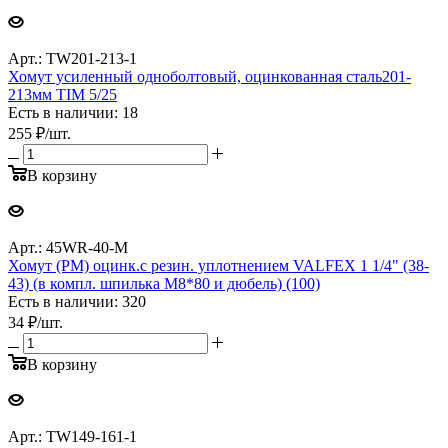
Арт.: TW201-213-1
Хомут усиленный одноболтовый, оцинкованная сталь201-
213мм TIM 5/25
Есть в наличии: 18
255
₽
/шт.
В корзину
Арт.: 45WR-40-М
Хомут (РМ) оцинк.с резин. уплотнением VALFEX 1 1/4" (38-
43) (в компл. шпилька М8*80 и дюбель) (100)
Есть в наличии: 320
34
₽
/шт.
В корзину
Арт.: TW149-161-1