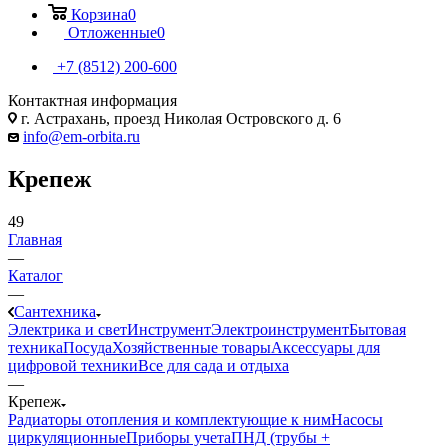
Корзина
0
Отложенные
0
+7 (8512) 200-600
Контактная информация
г. Астрахань, проезд Николая Островского д. 6
info@em-orbita.ru
Крепеж
49
Главная
—
Каталог
—
Сантехника
Электрика и свет
Инструмент
Электроинструмент
Бытовая
техника
Посуда
Хозяйственные товары
Аксессуары для
цифровой техники
Все для сада и отдыха
—
Крепеж
Радиаторы отопления и комплектующие к ним
Насосы
циркуляционные
Приборы учета
ПНД (трубы +