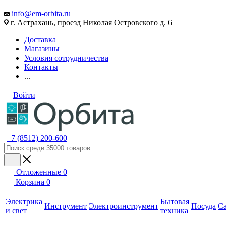
info@em-orbita.ru
г. Астрахань, проезд Николая Островского д. 6
Доставка
Магазины
Условия сотрудничества
Контакты
...
Войти
+7 (8512) 200-600
Отложенные
0
Корзина
0
Электрика
Бытовая
Инструмент
Электроинструмент
Посуда
С
и свет
техника