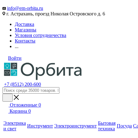
info@em-orbita.ru
г. Астрахань, проезд Николая Островского д. 6
Доставка
Магазины
Условия сотрудничества
Контакты
...
Войти
+7 (8512) 200-600
Отложенные
0
Корзина
0
Электрика
Бытовая
Инструмент
Электроинструмент
Посуда
С
и свет
техника