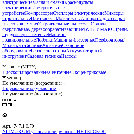
электрические
Масла и смазки
Краскопульты
электрические
Измерительные
устройства
Компрессоры
Степлеры электрические
Миксеры
строительные
Плиткорезы
Мотопомпы
Аппараты для сварки
пластиковых труб
Строительные пылесосы
Станки
сверлильные, деревообрабатывающие
МУЛЬТИМАКС
Дрели,
шуруповерты сетевые
Машины
гравировальные
Лобзики
Машины фрезерные
Перфораторы/
Молотки отбойные
Автотема
Сварочное
оборудование
Бензогенераторы
Аккумуляторный
инструмент
Садовая техника
Насосы
—
Угловые (МШУ)
Плоскошлифовальные
Ленточные
Эксцентриковые
Фильтр
По умолчанию (возрастание)
По умолчанию (убывание)
По умолчанию (возрастание)
Арт.: 747.1.0.70
УШМ-2322М угловая шлифмашина ИНТЕРСКОЛ