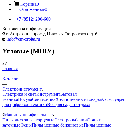
Корзина
0
Отложенные
0
+7 (8512) 200-600
Контактная информация
г. Астрахань, проезд Николая Островского д. 6
info@em-orbita.ru
Угловые (МШУ)
27
Главная
—
Каталог
—
Электроинструмент
Электрика и свет
Инструмент
Бытовая
техника
Посуда
Сантехника
Хозяйственные товары
Аксессуары
для цифровой техники
Все для сада и отдыха
—
Машины шлифовальные
Пилы дисковые, торцевые
Электрорубанки
Станки
заточные
Фены
Пилы цепные бензиновые
Пилы цепные