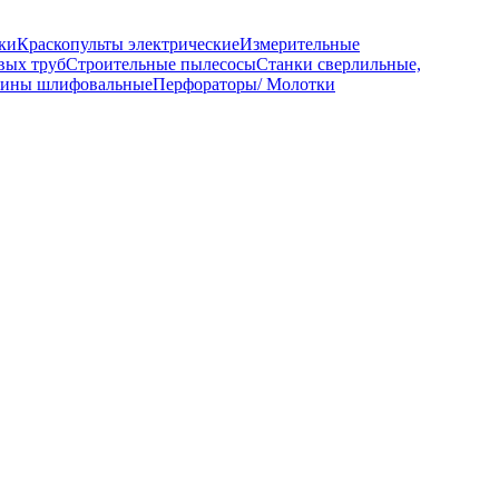
ки
Краскопульты электрические
Измерительные
вых труб
Строительные пылесосы
Станки сверлильные,
ины шлифовальные
Перфораторы/ Молотки