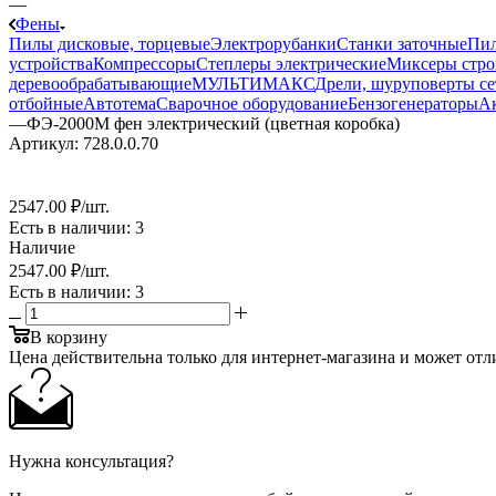
—
Фены
Пилы дисковые, торцевые
Электрорубанки
Станки заточные
Пил
устройства
Компрессоры
Степлеры электрические
Миксеры стро
деревообрабатывающие
МУЛЬТИМАКС
Дрели, шуруповерты се
отбойные
Автотема
Сварочное оборудование
Бензогенераторы
А
—
ФЭ-2000М фен электрический (цветная коробка)
Артикул:
728.0.0.70
2547.00 ₽
/шт.
Есть в наличии
: 3
Наличие
2547.00 ₽
/шт.
Есть в наличии
: 3
В корзину
Цена действительна только для интернет-магазина и может отл
Нужна консультация?