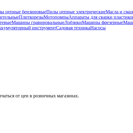
ы цепные бензиновые
Пилы цепные электрические
Масла и смаз
ительные
Плиткорезы
Мотопомпы
Аппараты для сварки пластико
тевые
Машины гравировальные
Лобзики
Машины фрезерные
Маш
ккумуляторный инструмент
Садовая техника
Насосы
ичаться от цен в розничных магазинах.