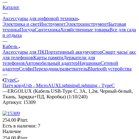
—
Каталог
—
Аксессуары для цифровой техники
Электрика и свет
Инструмент
Электроинструмент
Бытовая
техника
Посуда
Сантехника
Хозяйственные товары
Все для сада
и отдыха
—
Кабель
Аксессуары для ПК
Портативный аккумулятор
Смарт часы/ акс
для телефонов
Карты памяти
Держатели для
телефонов
Автомобильный адаптер
Наушники
Сетевой
адаптер
Селфи
Переходник/разветвитель
Bluetooth устройства
—
TypeC
Патч корд
Usb - Micro
AUX
Lightning
Lightning - TypeC
—
ERGOLUX (Кабель USB-Type C, 3А, 1,2м, Черный-белый,
Ткань, Зарядка+ПД, Коробка) (1/10/240)
Артикул:
15309
254
.00 ₽
/шт.
Есть в наличии
: 7
Наличие
254
.00 ₽
/шт.