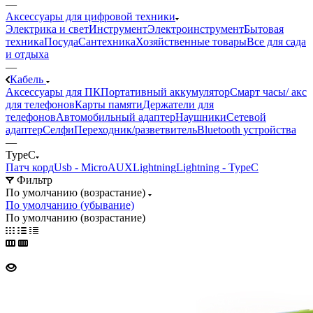
—
Аксессуары для цифровой техники
Электрика и свет
Инструмент
Электроинструмент
Бытовая
техника
Посуда
Сантехника
Хозяйственные товары
Все для сада
и отдыха
—
Кабель
Аксессуары для ПК
Портативный аккумулятор
Смарт часы/ акс
для телефонов
Карты памяти
Держатели для
телефонов
Автомобильный адаптер
Наушники
Сетевой
адаптер
Селфи
Переходник/разветвитель
Bluetooth устройства
—
TypeC
Патч корд
Usb - Micro
AUX
Lightning
Lightning - TypeC
Фильтр
По умолчанию (возрастание)
По умолчанию (убывание)
По умолчанию (возрастание)