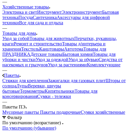
—
Хозяйственные товары
Электрика и свет
Инструмент
Электроинструмент
Бытовая
техника
Посуда
Сантехника
Аксессуары для цифровой
техники
Все для сада и отдыха
—
Товары для дома
Уход за собой
Товары для животных
Перчатки, рукавицы,
краги
Ремонт и строительство
Товары д/интерьера и
хранения
Текстиль
Канцтовары
Автотема
Товары для
ПРАЗДНИКА
Детские товары
Бытовая химия
Товары для
уборки и чистки
Уход за одеждой
Уход за обувью
Средства от
насекомых и грызунов
Уход за растениями
Комплектующие
—
Пакеты
Стяжки для крепления
Зажигалки для газовых плит
Шторы от
солнца
Лупы
Веревки, шнуры
бытовые
Термометры
Кипятильники
Товары для
консервирования
Сумки - тележки
—
Пакеты ПЭ
Мусорные пакеты
Пакеты подарочные
Сумки хозяйственные
Фильтр
По умолчанию (возрастание)
По умолчанию (убывание)