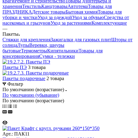
краги
Ремонт и строительство
Товары д/интерьера и
хранения
Текстиль
Канцтовары
Автотема
Товары для
ПРАЗДНИКА
Детские товары
Бытовая химия
Товары для
уборки и чистки
Уход за одеждой
Уход за обувью
Средства от
насекомых и грызунов
Уход за растениями
Комплектующие
—
Пакеты
Стяжки для крепления
Зажигалки для газовых плит
Шторы от
солнца
Лупы
Веревки, шнуры
бытовые
Термометры
Кипятильники
Товары для
консервирования
Сумки - тележки
Пакеты ПЭ
3 товара
Пакеты подарочные
2 товара
Фильтр
По умолчанию (возрастание)
По умолчанию (убывание)
По умолчанию (возрастание)
Арт.: ПАК11