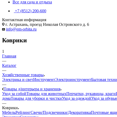
Все для сада и отдыха
+7 (8512) 200-600
Контактная информация
г. Астрахань, проезд Николая Островского д. 6
info@em-orbita.ru
Коврики
1
Главная
—
Каталог
—
Хозяйственные товары
Электрика и свет
Инструмент
Электроинструмент
Бытовая техн
—
Товары д/интерьера и хранения
Уход за собой
Товары для животных
Перчатки, рукавицы, краги
дома
Товары для уборки и чистки
Уход за одеждой
Уход за обувь
—
Коврики
Мебель
Рейлинг
Свечи/Подсвечники/Декоративка
Почтовые ящ