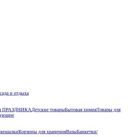
 сада и отдыха
ля ПРАЗДНИКА
Детские товары
Бытовая химия
Товары для
тующие
 вешалки
Корзины для хранения
Вазы
Банкетки/