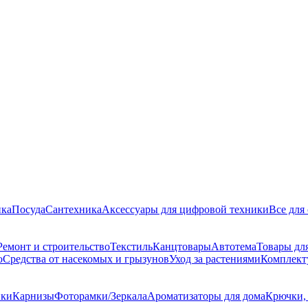
ика
Посуда
Сантехника
Аксессуары для цифровой техники
Все для
Ремонт и строительство
Текстиль
Канцтовары
Автотема
Товары д
ю
Средства от насекомых и грызунов
Уход за растениями
Комплек
ики
Карнизы
Фоторамки/Зеркала
Ароматизаторы для дома
Крючки,