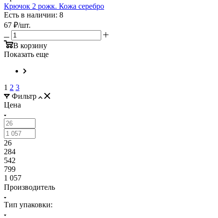
Крючок 2 рожк. Кожа серебро
Есть в наличии: 8
67
₽
/шт.
В корзину
Показать еще
1
2
3
Фильтр
Цена
26
284
542
799
1 057
Производитель
Тип упаковки: