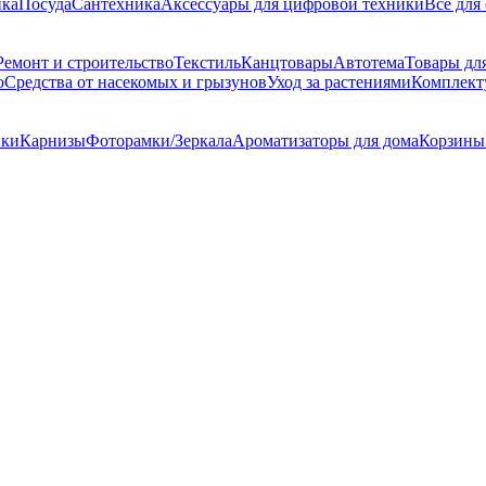
ика
Посуда
Сантехника
Аксессуары для цифровой техники
Все для
Ремонт и строительство
Текстиль
Канцтовары
Автотема
Товары д
ю
Средства от насекомых и грызунов
Уход за растениями
Комплек
ики
Карнизы
Фоторамки/Зеркала
Ароматизаторы для дома
Корзины