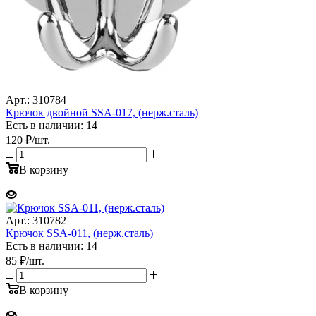
Арт.: 310784
Крючок двойной SSA-017, (нерж.сталь)
Есть в наличии: 14
120
₽
/шт.
В корзину
Арт.: 310782
Крючок SSA-011, (нерж.сталь)
Есть в наличии: 14
85
₽
/шт.
В корзину