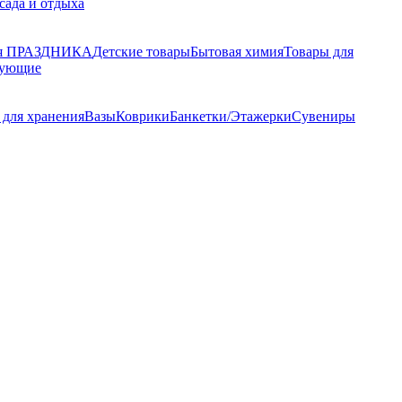
 сада и отдыха
ля ПРАЗДНИКА
Детские товары
Бытовая химия
Товары для
тующие
 для хранения
Вазы
Коврики
Банкетки/Этажерки
Сувениры