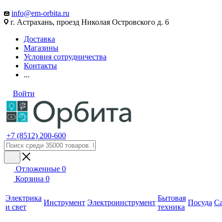
info@em-orbita.ru
г. Астрахань, проезд Николая Островского д. 6
Доставка
Магазины
Условия сотрудничества
Контакты
...
Войти
+7 (8512) 200-600
Отложенные
0
Корзина
0
Электрика
Бытовая
Инструмент
Электроинструмент
Посуда
С
и свет
техника