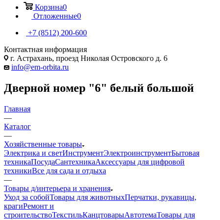
Корзина
0
Отложенные
0
+7 (8512) 200-600
Контактная информация
г. Астрахань, проезд Николая Островского д. 6
info@em-orbita.ru
Дверной номер "6" белый большой
Главная
—
Каталог
—
Хозяйственные товары
Электрика и свет
Инструмент
Электроинструмент
Бытовая
техника
Посуда
Сантехника
Аксессуары для цифровой
техники
Все для сада и отдыха
—
Товары д/интерьера и хранения
Уход за собой
Товары для животных
Перчатки, рукавицы,
краги
Ремонт и
строительство
Текстиль
Канцтовары
Автотема
Товары для