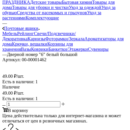
ПРАЗДНИКА
Детские товары
Бытовая химия
Товары для
дома
Товары для уборки и чистки
Уход за одеждой
Уход за
обувью
Средства от насекомых и грызунов
Уход за
растениями
Комплектующие
—
Почтовые ящики
Мебель
Рейлинг
Свечи/Подсвечники/
Декоративка
Карнизы
Фоторамки/Зеркала
Ароматизаторы для
дома
Крючки, вешалки
Корзины для
хранения
Вазы
Коврики
Банкетки/Этажерки
Сувениры
—
Дверной номер "6" белый большой
Артикул:
00-00001462
49
.00 ₽
/шт.
Есть в наличии
: 1
Наличие
49
.00 ₽
/шт.
Есть в наличии
: 1
В корзину
Цена действительна только для интернет-магазина и может
отличаться от цен в розничных магазинах.