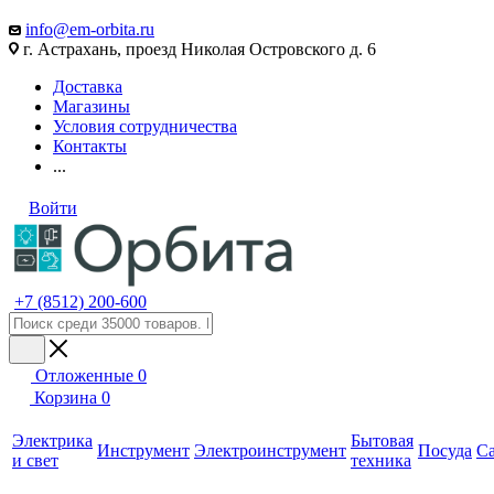
info@em-orbita.ru
г. Астрахань, проезд Николая Островского д. 6
Доставка
Магазины
Условия сотрудничества
Контакты
...
Войти
+7 (8512) 200-600
Отложенные
0
Корзина
0
Электрика
Бытовая
Инструмент
Электроинструмент
Посуда
С
и свет
техника