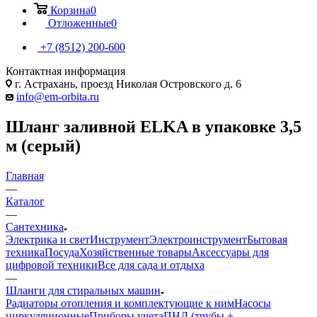
Корзина
0
Отложенные
0
+7 (8512) 200-600
Контактная информация
г. Астрахань, проезд Николая Островского д. 6
info@em-orbita.ru
Шланг заливной ELKA в упаковке 3,5
м (серый)
Главная
—
Каталог
—
Сантехника
Электрика и свет
Инструмент
Электроинструмент
Бытовая
техника
Посуда
Хозяйственные товары
Аксессуары для
цифровой техники
Все для сада и отдыха
—
Шланги для стиральных машин
Радиаторы отопления и комплектующие к ним
Насосы
циркуляционные
Приборы учета
ПНД (трубы +