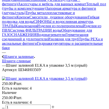
фитинги)
Аксессуары и мебель для ванных комнат
Теплый пол
(трубы и комплектующие)
Запорная арматура и фитинги
(латунь/сталь)
Трубы металлопластиковые и
фитинги
Крепеж
Смесители, душевое оборудование
Гибкая
подводка для воды
СИФОНЫ и водосливная арматура,
ТРАПЫ
Канализация
Изделия из полипропилена
Изделия из
ПВХ
Система ФИЛЬТРАЦИИ воды
Оборудование для
ГАЗОСНАБЖЕНИЯ
Водонагреватели
Герметизация
соединений и уплотнители
Изоляция для труб
Трубы PEXa и
аксиальные фитинги
Гидроаккумуляторы и расширительные
баки
—
Шланги заливные
Шланги сливные
—
Шланг заливной ELKA в упаковке 3,5 м (серый)
Артикул:
ШЗ46Н0350У
250
.00 ₽
/шт.
Есть в наличии
: 4
Наличие
250
.00 ₽
/шт.
Есть в наличии
: 4