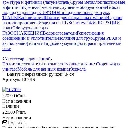
арматура и фитинги (латунь/сталь)
Трубы металлопластиковые
и фитинги
Крепеж
Смесители, душевое оборудование
Гибкая
подводка для воды
СИФОНЫ и водосливная арматура,
ТРАПЫ
Канализация
Шланги для стиральных машин
Изделия
из полипропилена
Изделия из ПВХ
Система ФИЛЬТРАЦИИ
воды
Оборудование для
ГАЗОСНАБЖЕНИЯ
Водонагреватели
Герметизация
соединений и уплотнители
Изоляция для труб
Трубы PEXa и
аксиальные фитинги
Гидроаккумуляторы и расширительные
баки
—
Аксессуары для ванной
Полотенцесушители и комплектующие для них
Сиденья для
унитаза
Мебель для ванных комнат
Зеркала
—
Вантуз с деревянной ручкой, 34см
Артикул:
107019
220
.00 ₽
/шт.
Нет в наличии
Наличие
220
.00 ₽
/шт.
Нет в наличии
Под заказ
Наши менеджеры обязательно свяжутся с вами и уточнят