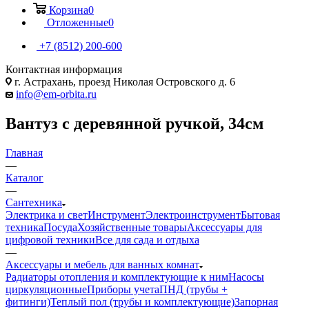
Корзина
0
Отложенные
0
+7 (8512) 200-600
Контактная информация
г. Астрахань, проезд Николая Островского д. 6
info@em-orbita.ru
Вантуз с деревянной ручкой, 34см
Главная
—
Каталог
—
Сантехника
Электрика и свет
Инструмент
Электроинструмент
Бытовая
техника
Посуда
Хозяйственные товары
Аксессуары для
цифровой техники
Все для сада и отдыха
—
Аксессуары и мебель для ванных комнат
Радиаторы отопления и комплектующие к ним
Насосы
циркуляционные
Приборы учета
ПНД (трубы +
фитинги)
Теплый пол (трубы и комплектующие)
Запорная