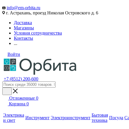
info@em-orbita.ru
г. Астрахань, проезд Николая Островского д. 6
Доставка
Магазины
Условия сотрудничества
Контакты
...
Войти
+7 (8512) 200-600
Отложенные
0
Корзина
0
Электрика
Бытовая
Инструмент
Электроинструмент
Посуда
С
и свет
техника