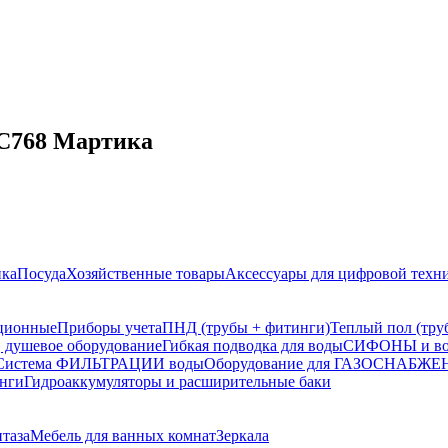
 С768 Мартика
ика
Посуда
Хозяйственные товары
Аксессуары для цифровой техн
ционные
Приборы учета
ПНД (трубы + фитинги)
Теплый пол (тру
 душевое оборудование
Гибкая подводка для воды
СИФОНЫ и вод
Система ФИЛЬТРАЦИИ воды
Оборудование для ГАЗОСНАБЖ
инги
Гидроаккумуляторы и расширительные баки
итаза
Мебель для ванных комнат
Зеркала