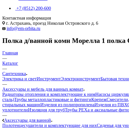
+7 (8512) 200-600
Контактная информация
г. Астрахань, проезд Николая Островского д. 6
info@em-orbita.ru
Полка д/ванной комн Морелла 1 полка
Главная
—
Каталог
—
Сантехника
Электрика и свет
Инструмент
Электроинструмент
Бытовая техн
—
Аксессуары и мебель для ванных комнат
Радиаторы отопления и комплектующие к ним
Насосы циркуля
сталь)
Трубы металлопластиковые и фитинги
Крепеж
Смесители,
стиральных машин
Изделия из полипропилена
Изделия из ПВХ
уплотнители
Изоляция для труб
Трубы PEXa и аксиальные фит
—
Аксессуары для ванной
Полотенцесушители и комплектующие для них
Сиденья для ун