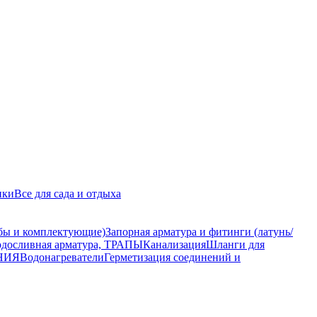
ики
Все для сада и отдыха
бы и комплектующие)
Запорная арматура и фитинги (латунь/
осливная арматура, ТРАПЫ
Канализация
Шланги для
ЕНИЯ
Водонагреватели
Герметизация соединений и