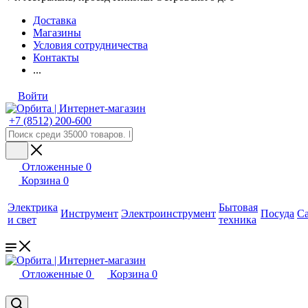
Доставка
Магазины
Условия сотрудничества
Контакты
...
Войти
+7 (8512) 200-600
Отложенные
0
Корзина
0
Электрика
Бытовая
Инструмент
Электроинструмент
Посуда
С
и свет
техника
Отложенные
0
Корзина
0