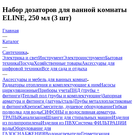
Набор дозаторов для ванной комнаты
ELINE, 250 мл (3 шт)
Главная
—
Каталог
—
Сантехника
Электрика и свет
Инструмент
Электроинструмент
Бытовая
техника
Посуда
Хозяйственные товары
Аксессуары для
цифровой техники
Все для сада и отдыха
—
Аксессуары и мебель для ванных комнат
Радиаторы отопления и комплектующие к ним
Насосы
циркуляционные
Приборы учета
ПНД (трубы +
фитинги)
Теплый пол (трубы и комплектующие)
Запорная
арматура и фитинги (латунь/сталь)
Трубы металлопластиковые
и фитинги
Крепеж
Смесители, душевое оборудование
Гибкая
подводка для воды
СИФОНЫ и водосливная арматура,
ТРАПЫ
Канализация
Шланги для стиральных машин
Изделия
из полипропилена
Изделия из ПВХ
Система ФИЛЬТРАЦИИ
воды
Оборудование для
ГАЗОСНАБЖЕНИЯ
Водонагреватели
Герметизация