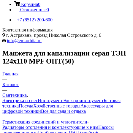
Корзина
0
Отложенные
0
+7 (8512) 200-600
Контактная информация
г. Астрахань, проезд Николая Островского д. 6
info@em-orbita.ru
Манжета для канализации серая ТЭП
124х110 MPF ОПТ(50)
Главная
—
Каталог
—
Сантехника
Электрика и свет
Инструмент
Электроинструмент
Бытовая
техника
Посуда
Хозяйственные товары
Аксессуары для
цифровой техники
Все для сада и отдыха
—
Герметизация соединений и уплотнители
Радиаторы отопления и комплектующие к ним
Насосы
циркуляционные
Приборы учета
ПНД (трубы +