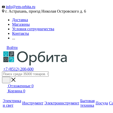
info@em-orbita.ru
г. Астрахань, проезд Николая Островского д. 6
Доставка
Магазины
Условия сотрудничества
Контакты
...
Войти
+7 (8512) 200-600
Отложенные
0
Корзина
0
Электрика
Бытовая
Инструмент
Электроинструмент
Посуда
С
и свет
техника