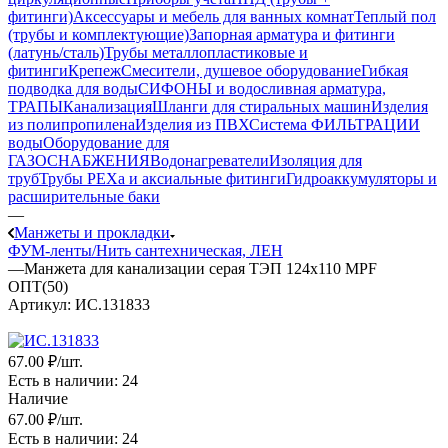
фитинги)
Аксессуары и мебель для ванных комнат
Теплый пол
(трубы и комплектующие)
Запорная арматура и фитинги
(латунь/сталь)
Трубы металлопластиковые и
фитинги
Крепеж
Смесители, душевое оборудование
Гибкая
подводка для воды
СИФОНЫ и водосливная арматура,
ТРАПЫ
Канализация
Шланги для стиральных машин
Изделия
из полипропилена
Изделия из ПВХ
Система ФИЛЬТРАЦИИ
воды
Оборудование для
ГАЗОСНАБЖЕНИЯ
Водонагреватели
Изоляция для
труб
Трубы PEXa и аксиальные фитинги
Гидроаккумуляторы и
расширительные баки
—
Манжеты и прокладки
ФУМ-ленты/Нить сантехническая, ЛЕН
—
Манжета для канализации серая ТЭП 124х110 MPF
ОПТ(50)
Артикул:
ИС.131833
67
.00 ₽
/шт.
Есть в наличии
: 24
Наличие
67
.00 ₽
/шт.
Есть в наличии
: 24