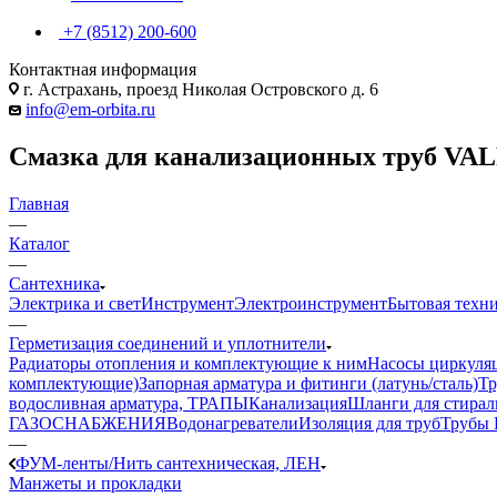
+7 (8512) 200-600
Контактная информация
г. Астрахань, проезд Николая Островского д. 6
info@em-orbita.ru
Смазка для канализационных труб VALF
Главная
—
Каталог
—
Сантехника
Электрика и свет
Инструмент
Электроинструмент
Бытовая техн
—
Герметизация соединений и уплотнители
Радиаторы отопления и комплектующие к ним
Насосы циркуля
комплектующие)
Запорная арматура и фитинги (латунь/сталь)
Тр
водосливная арматура, ТРАПЫ
Канализация
Шланги для стира
ГАЗОСНАБЖЕНИЯ
Водонагреватели
Изоляция для труб
Трубы 
—
ФУМ-ленты/Нить сантехническая, ЛЕН
Манжеты и прокладки