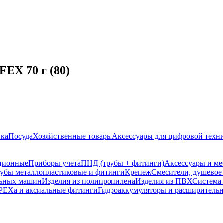
EX 70 г (80)
ика
Посуда
Хозяйственные товары
Аксессуары для цифровой техн
ционные
Приборы учета
ПНД (трубы + фитинги)
Аксессуары и ме
убы металлопластиковые и фитинги
Крепеж
Смесители, душевое
льных машин
Изделия из полипропилена
Изделия из ПВХ
Систем
PEXa и аксиальные фитинги
Гидроаккумуляторы и расширительн