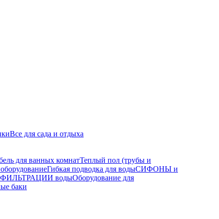
ики
Все для сада и отдыха
бель для ванных комнат
Теплый пол (трубы и
 оборудование
Гибкая подводка для воды
СИФОНЫ и
а ФИЛЬТРАЦИИ воды
Оборудование для
ые баки