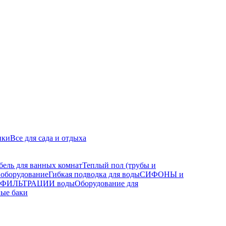
ики
Все для сада и отдыха
бель для ванных комнат
Теплый пол (трубы и
 оборудование
Гибкая подводка для воды
СИФОНЫ и
а ФИЛЬТРАЦИИ воды
Оборудование для
ые баки