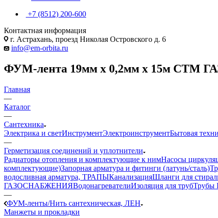
+7 (8512) 200-600
Контактная информация
г. Астрахань, проезд Николая Островского д. 6
info@em-orbita.ru
ФУМ-лента 19мм х 0,2мм х 15м CTM ГАЗ
Главная
—
Каталог
—
Сантехника
Электрика и свет
Инструмент
Электроинструмент
Бытовая техн
—
Герметизация соединений и уплотнители
Радиаторы отопления и комплектующие к ним
Насосы циркуля
комплектующие)
Запорная арматура и фитинги (латунь/сталь)
Тр
водосливная арматура, ТРАПЫ
Канализация
Шланги для стира
ГАЗОСНАБЖЕНИЯ
Водонагреватели
Изоляция для труб
Трубы 
—
ФУМ-ленты/Нить сантехническая, ЛЕН
Манжеты и прокладки