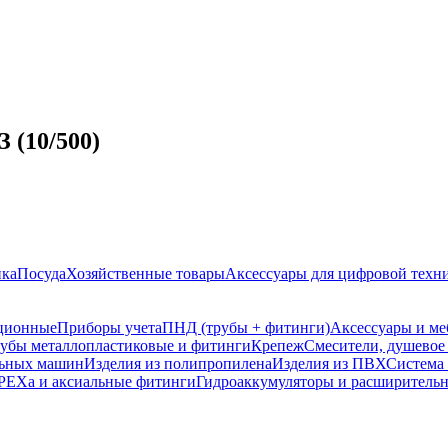
 (10/500)
ика
Посуда
Хозяйственные товары
Аксессуары для цифровой техн
ционные
Приборы учета
ПНД (трубы + фитинги)
Аксессуары и ме
убы металлопластиковые и фитинги
Крепеж
Смесители, душевое
льных машин
Изделия из полипропилена
Изделия из ПВХ
Систем
PEXa и аксиальные фитинги
Гидроаккумуляторы и расширительн