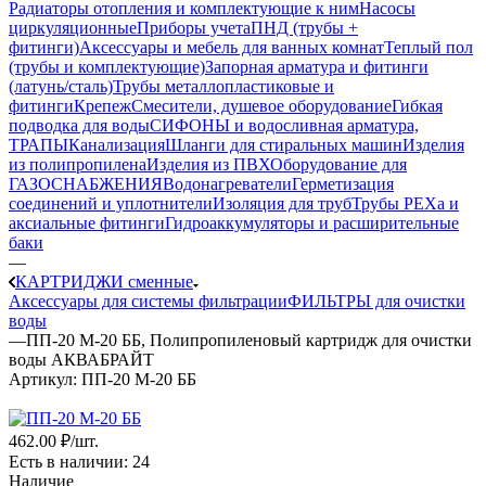
Радиаторы отопления и комплектующие к ним
Насосы
циркуляционные
Приборы учета
ПНД (трубы +
фитинги)
Аксессуары и мебель для ванных комнат
Теплый пол
(трубы и комплектующие)
Запорная арматура и фитинги
(латунь/сталь)
Трубы металлопластиковые и
фитинги
Крепеж
Смесители, душевое оборудование
Гибкая
подводка для воды
СИФОНЫ и водосливная арматура,
ТРАПЫ
Канализация
Шланги для стиральных машин
Изделия
из полипропилена
Изделия из ПВХ
Оборудование для
ГАЗОСНАБЖЕНИЯ
Водонагреватели
Герметизация
соединений и уплотнители
Изоляция для труб
Трубы PEXa и
аксиальные фитинги
Гидроаккумуляторы и расширительные
баки
—
КАРТРИДЖИ сменные
Аксессуары для системы фильтрации
ФИЛЬТРЫ для очистки
воды
—
ПП-20 М-20 ББ, Полипропиленовый картридж для очистки
воды АКВАБРАЙТ
Артикул:
ПП-20 М-20 ББ
462
.00 ₽
/шт.
Есть в наличии
: 24
Наличие