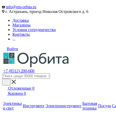
info@em-orbita.ru
г. Астрахань, проезд Николая Островского д. 6
Доставка
Магазины
Условия сотрудничества
Контакты
...
Войти
+7 (8512) 200-600
Отложенные
0
Корзина
0
Электрика
Бытовая
Инструмент
Электроинструмент
Посуда
С
и свет
техника