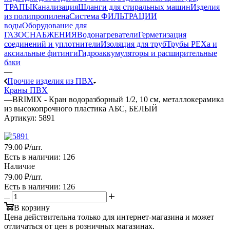
ТРАПЫ
Канализация
Шланги для стиральных машин
Изделия
из полипропилена
Система ФИЛЬТРАЦИИ
воды
Оборудование для
ГАЗОСНАБЖЕНИЯ
Водонагреватели
Герметизация
соединений и уплотнители
Изоляция для труб
Трубы PEXa и
аксиальные фитинги
Гидроаккумуляторы и расширительные
баки
—
Прочие изделия из ПВХ
Краны ПВХ
—
BRIMIX - Кран водоразборный 1/2, 10 см, металлокерамика
из высокопрочного пластика АБС, БЕЛЫЙ
Артикул:
5891
79
.00 ₽
/шт.
Есть в наличии
: 126
Наличие
79
.00 ₽
/шт.
Есть в наличии
: 126
В корзину
Цена действительна только для интернет-магазина и может
отличаться от цен в розничных магазинах.