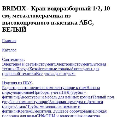
BRIMIX - Кран водоразборный 1/2, 10
см, металлокерамика из
высокопрочного пластика АБС,
БЕЛЫЙ
Главная
—
Каталог
—
Сантехника
Электрика и свет
Инструмент
Электроинструмент
Бытовая
техника
Посуда
Хозяйственные товары
Аксессуары для
цифровой техники
Все для сада и отдыха
—
Изделия из ПВХ
Радиаторы отопления и комплектующие к ним
Насосы
циркуляционные
Приборы учета
ПНД (трубы +
фитинги)
Аксессуары и мебель для ванных комнат
Теплый пол
(трубы и комплектующие)
Запорная арматура и фитинги
(латунь/сталь)
Трубы металлопластиковые и
фитинги
Крепеж
Смесители, душевое оборудование
Гибкая
подводка для воды
СИФОНЫ и водосливная арматура,