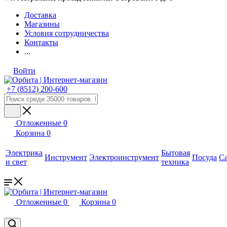
Доставка
Магазины
Условия сотрудничества
Контакты
...
Войти
+7 (8512) 200-600
Отложенные
0
Корзина
0
Электрика
Бытовая
Инструмент
Электроинструмент
Посуда
С
и свет
техника
Отложенные
0
Корзина
0