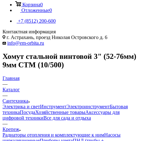
Корзина
0
Отложенные
0
+7 (8512) 200-600
Контактная информация
г. Астрахань, проезд Николая Островского д. 6
info@em-orbita.ru
Хомут стальной винтовой 3" (52-76мм)
9мм CTM (10/500)
Главная
—
Каталог
—
Сантехника
Электрика и свет
Инструмент
Электроинструмент
Бытовая
техника
Посуда
Хозяйственные товары
Аксессуары для
цифровой техники
Все для сада и отдыха
—
Крепеж
Радиаторы отопления и комплектующие к ним
Насосы
циркуляционные
Приборы учета
ПНД (трубы +