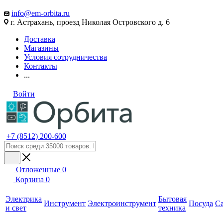
info@em-orbita.ru
г. Астрахань, проезд Николая Островского д. 6
Доставка
Магазины
Условия сотрудничества
Контакты
...
Войти
+7 (8512) 200-600
Отложенные
0
Корзина
0
Электрика
Бытовая
Инструмент
Электроинструмент
Посуда
С
и свет
техника