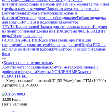
фитинги)
Аксессуары и мебель для ванных комнат
Теплый пол
(трубы и комплектующие)
Запорная арматура и фитинги
(латунь/сталь)
Трубы металлопластиковые и
фитинги
Смесители, душевое оборудование
Гибкая подводка
для воды
СИФОНЫ и водосливная арматура,
ТРАПЫ
Канализация
Шланги для стиральных машин
Изделия
из полипропилена
Изделия из ПВХ
Система ФИЛЬТРАЦИИ
воды
Оборудование для
ГАЗОСНАБЖЕНИЯ
Водонагреватели
Герметизация
соединений и уплотнители
Изоляция для труб
Трубы PEXa и
аксиальные фитинги
Гидроаккумуляторы и расширительные
баки
—
Хомуты стальные винтовые
Хомуты металлорезиновые
Хомуты металлорезиновые с
дюбелем и шурупом
Хомуты УСИЛЕННЫЕ
Хомуты
РЕМОНТНЫЕ
—
Хомут стальной винтовой 3" (52-76мм) 9мм CTM (10/500)
Артикул:
CHSV0003
33
.00 ₽
/шт.
Нет в наличии