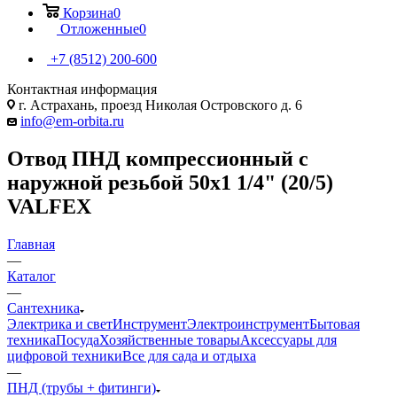
Корзина
0
Отложенные
0
+7 (8512) 200-600
Контактная информация
г. Астрахань, проезд Николая Островского д. 6
info@em-orbita.ru
Отвод ПНД компрессионный с
наружной резьбой 50х1 1/4" (20/5)
VALFEX
Главная
—
Каталог
—
Сантехника
Электрика и свет
Инструмент
Электроинструмент
Бытовая
техника
Посуда
Хозяйственные товары
Аксессуары для
цифровой техники
Все для сада и отдыха
—
ПНД (трубы + фитинги)