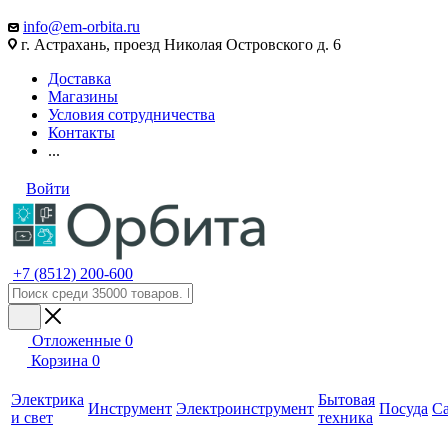
info@em-orbita.ru
г. Астрахань, проезд Николая Островского д. 6
Доставка
Магазины
Условия сотрудничества
Контакты
...
Войти
+7 (8512) 200-600
Отложенные
0
Корзина
0
Электрика
Бытовая
Инструмент
Электроинструмент
Посуда
С
и свет
техника