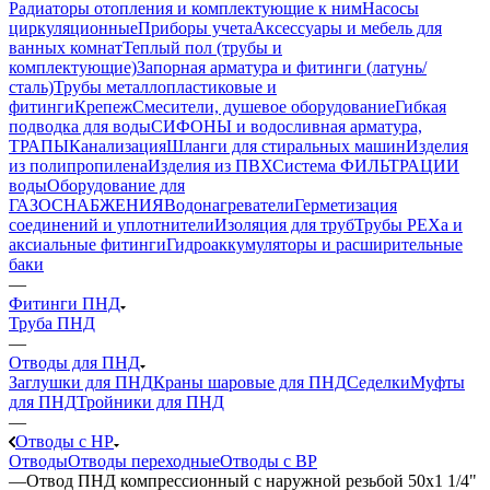
Радиаторы отопления и комплектующие к ним
Насосы
циркуляционные
Приборы учета
Аксессуары и мебель для
ванных комнат
Теплый пол (трубы и
комплектующие)
Запорная арматура и фитинги (латунь/
сталь)
Трубы металлопластиковые и
фитинги
Крепеж
Смесители, душевое оборудование
Гибкая
подводка для воды
СИФОНЫ и водосливная арматура,
ТРАПЫ
Канализация
Шланги для стиральных машин
Изделия
из полипропилена
Изделия из ПВХ
Система ФИЛЬТРАЦИИ
воды
Оборудование для
ГАЗОСНАБЖЕНИЯ
Водонагреватели
Герметизация
соединений и уплотнители
Изоляция для труб
Трубы PEXa и
аксиальные фитинги
Гидроаккумуляторы и расширительные
баки
—
Фитинги ПНД
Труба ПНД
—
Отводы для ПНД
Заглушки для ПНД
Краны шаровые для ПНД
Седелки
Муфты
для ПНД
Тройники для ПНД
—
Отводы с НР
Отводы
Отводы переходные
Отводы с ВР
—
Отвод ПНД компрессионный с наружной резьбой 50х1 1/4"