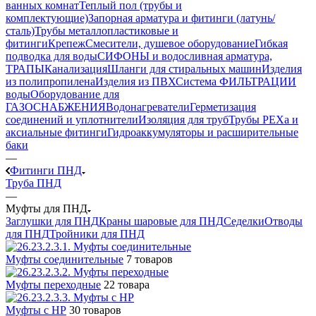
ванных комнат
Теплый пол (трубы и
комплектующие)
Запорная арматура и фитинги (латунь/
сталь)
Трубы металлопластиковые и
фитинги
Крепеж
Смесители, душевое оборудование
Гибкая
подводка для воды
СИФОНЫ и водосливная арматура,
ТРАПЫ
Канализация
Шланги для стиральных машин
Изделия
из полипропилена
Изделия из ПВХ
Система ФИЛЬТРАЦИИ
воды
Оборудование для
ГАЗОСНАБЖЕНИЯ
Водонагреватели
Герметизация
соединений и уплотнители
Изоляция для труб
Трубы PEXa и
аксиальные фитинги
Гидроаккумуляторы и расширительные
баки
—
Фитинги ПНД
Труба ПНД
—
Муфты для ПНД
Заглушки для ПНД
Краны шаровые для ПНД
Седелки
Отводы
для ПНД
Тройники для ПНД
Муфты соединительные
7 товаров
Муфты переходные
22 товара
Муфты с НР
30 товаров