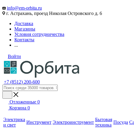
info@em-orbita.ru
г. Астрахань, проезд Николая Островского д. 6
Доставка
Магазины
Условия сотрудничества
Контакты
...
Войти
+7 (8512) 200-600
Отложенные
0
Корзина
0
Электрика
Бытовая
Инструмент
Электроинструмент
Посуда
С
и свет
техника