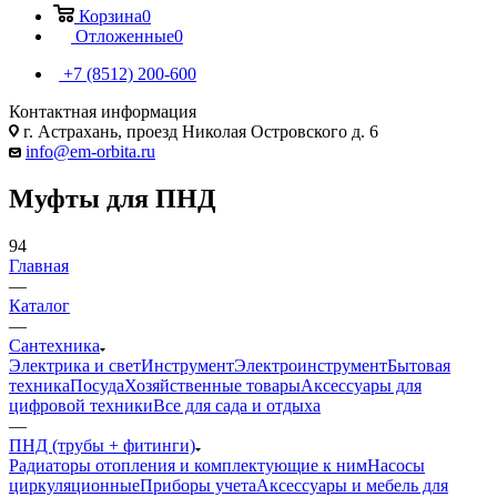
Корзина
0
Отложенные
0
+7 (8512) 200-600
Контактная информация
г. Астрахань, проезд Николая Островского д. 6
info@em-orbita.ru
Муфты для ПНД
94
Главная
—
Каталог
—
Сантехника
Электрика и свет
Инструмент
Электроинструмент
Бытовая
техника
Посуда
Хозяйственные товары
Аксессуары для
цифровой техники
Все для сада и отдыха
—
ПНД (трубы + фитинги)
Радиаторы отопления и комплектующие к ним
Насосы
циркуляционные
Приборы учета
Аксессуары и мебель для