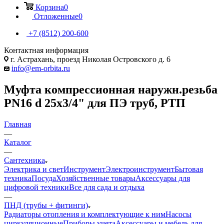
Корзина
0
Отложенные
0
+7 (8512) 200-600
Контактная информация
г. Астрахань, проезд Николая Островского д. 6
info@em-orbita.ru
Муфта компрессионная наружн.резьба
PN16 d 25x3/4" для ПЭ труб, РТП
Главная
—
Каталог
—
Сантехника
Электрика и свет
Инструмент
Электроинструмент
Бытовая
техника
Посуда
Хозяйственные товары
Аксессуары для
цифровой техники
Все для сада и отдыха
—
ПНД (трубы + фитинги)
Радиаторы отопления и комплектующие к ним
Насосы
циркуляционные
Приборы учета
Аксессуары и мебель для