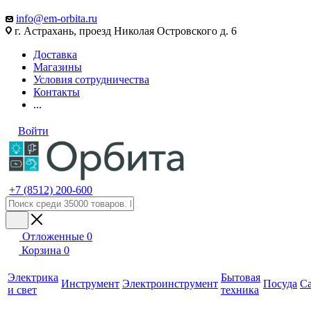
info@em-orbita.ru
г. Астрахань, проезд Николая Островского д. 6
Доставка
Магазины
Условия сотрудничества
Контакты
...
Войти
+7 (8512) 200-600
Отложенные
0
Корзина
0
Электрика
Бытовая
Инструмент
Электроинструмент
Посуда
С
и свет
техника