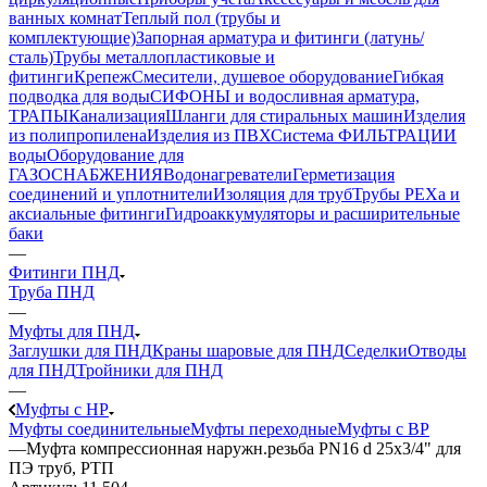
ванных комнат
Теплый пол (трубы и
комплектующие)
Запорная арматура и фитинги (латунь/
сталь)
Трубы металлопластиковые и
фитинги
Крепеж
Смесители, душевое оборудование
Гибкая
подводка для воды
СИФОНЫ и водосливная арматура,
ТРАПЫ
Канализация
Шланги для стиральных машин
Изделия
из полипропилена
Изделия из ПВХ
Система ФИЛЬТРАЦИИ
воды
Оборудование для
ГАЗОСНАБЖЕНИЯ
Водонагреватели
Герметизация
соединений и уплотнители
Изоляция для труб
Трубы PEXa и
аксиальные фитинги
Гидроаккумуляторы и расширительные
баки
—
Фитинги ПНД
Труба ПНД
—
Муфты для ПНД
Заглушки для ПНД
Краны шаровые для ПНД
Седелки
Отводы
для ПНД
Тройники для ПНД
—
Муфты с НР
Муфты соединительные
Муфты переходные
Муфты с ВР
—
Муфта компрессионная наружн.резьба PN16 d 25x3/4" для
ПЭ труб, РТП