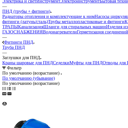
Электрика и свет
Инструмент
Электроинструмент
Бытовая техн
—
ПНД (трубы + фитинги)
Радиаторы отопления и комплектующие к ним
Насосы циркуля
фитинги (латунь/сталь)
Трубы металлопластиковые и фитинги
К
ТРАПЫ
Канализация
Шланги для стиральных машин
Изделия и
ГАЗОСНАБЖЕНИЯ
Водонагреватели
Герметизация соединений
—
Фитинги ПНД
Труба ПНД
—
Заглушки для ПНД
Краны шаровые для ПНД
Седелки
Муфты для ПНД
Отводы для
Фильтр
По умолчанию (возрастание)
По умолчанию (убывание)
По умолчанию (возрастание)