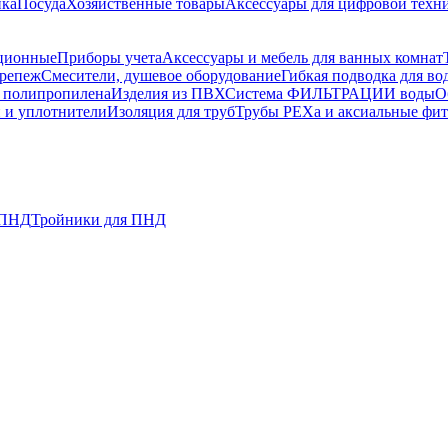
ика
Посуда
Хозяйственные товары
Аксессуары для цифровой техн
ционные
Приборы учета
Аксессуары и мебель для ванных комнат
репеж
Смесители, душевое оборудование
Гибкая подводка для во
з полипропилена
Изделия из ПВХ
Система ФИЛЬТРАЦИИ воды
О
 и уплотнители
Изоляция для труб
Трубы PEXa и аксиальные фи
 ПНД
Тройники для ПНД