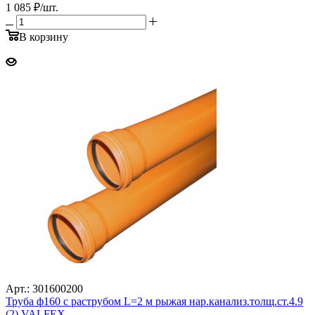
1 085
₽
/шт.
В корзину
Арт.: 301600200
Труба ф160 с раструбом L=2 м рыжая нар.канализ.толщ.ст.4.9
(2) VALFEX