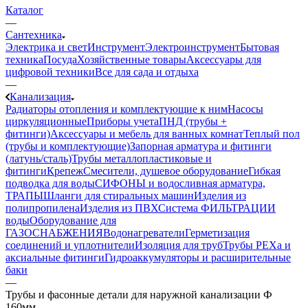
Каталог
—
Сантехника
Электрика и свет
Инструмент
Электроинструмент
Бытовая
техника
Посуда
Хозяйственные товары
Аксессуары для
цифровой техники
Все для сада и отдыха
—
Канализация
Радиаторы отопления и комплектующие к ним
Насосы
циркуляционные
Приборы учета
ПНД (трубы +
фитинги)
Аксессуары и мебель для ванных комнат
Теплый пол
(трубы и комплектующие)
Запорная арматура и фитинги
(латунь/сталь)
Трубы металлопластиковые и
фитинги
Крепеж
Смесители, душевое оборудование
Гибкая
подводка для воды
СИФОНЫ и водосливная арматура,
ТРАПЫ
Шланги для стиральных машин
Изделия из
полипропилена
Изделия из ПВХ
Система ФИЛЬТРАЦИИ
воды
Оборудование для
ГАЗОСНАБЖЕНИЯ
Водонагреватели
Герметизация
соединений и уплотнители
Изоляция для труб
Трубы PEXa и
аксиальные фитинги
Гидроаккумуляторы и расширительные
баки
—
Трубы и фасонные детали для наружной канализации Ф
160мм