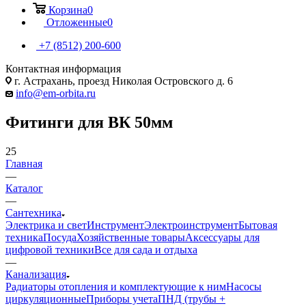
Корзина
0
Отложенные
0
+7 (8512) 200-600
Контактная информация
г. Астрахань, проезд Николая Островского д. 6
info@em-orbita.ru
Фитинги для ВК 50мм
25
Главная
—
Каталог
—
Сантехника
Электрика и свет
Инструмент
Электроинструмент
Бытовая
техника
Посуда
Хозяйственные товары
Аксессуары для
цифровой техники
Все для сада и отдыха
—
Канализация
Радиаторы отопления и комплектующие к ним
Насосы
циркуляционные
Приборы учета
ПНД (трубы +