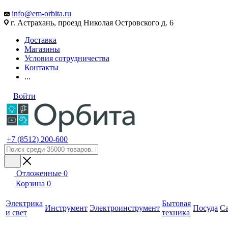
info@em-orbita.ru
г. Астрахань, проезд Николая Островского д. 6
Доставка
Магазины
Условия сотрудничества
Контакты
...
Войти
+7 (8512) 200-600
Отложенные
0
Корзина
0
Электрика
Бытовая
Инструмент
Электроинструмент
Посуда
С
и свет
техника