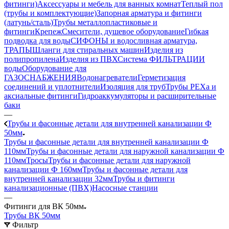
фитинги)
Аксессуары и мебель для ванных комнат
Теплый пол
(трубы и комплектующие)
Запорная арматура и фитинги
(латунь/сталь)
Трубы металлопластиковые и
фитинги
Крепеж
Смесители, душевое оборудование
Гибкая
подводка для воды
СИФОНЫ и водосливная арматура,
ТРАПЫ
Шланги для стиральных машин
Изделия из
полипропилена
Изделия из ПВХ
Система ФИЛЬТРАЦИИ
воды
Оборудование для
ГАЗОСНАБЖЕНИЯ
Водонагреватели
Герметизация
соединений и уплотнители
Изоляция для труб
Трубы PEXa и
аксиальные фитинги
Гидроаккумуляторы и расширительные
баки
—
Трубы и фасонные детали для внутренней канализации Ф
50мм
Трубы и фасонные детали для внутренней канализации Ф
110мм
Трубы и фасонные детали для наружной канализации Ф
110мм
Тросы
Трубы и фасонные детали для наружной
канализации Ф 160мм
Трубы и фасонные детали для
внутренней канализации 32мм
Трубы и фитинги
канализационные (ПВХ)
Насосные станции
—
Фитинги для ВК 50мм
Трубы ВК 50мм
Фильтр