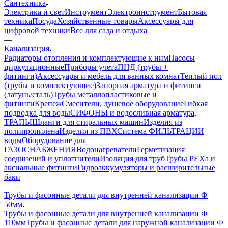
Сантехника
Электрика и свет
Инструмент
Электроинструмент
Бытовая
техника
Посуда
Хозяйственные товары
Аксессуары для
цифровой техники
Все для сада и отдыха
—
Канализация
Радиаторы отопления и комплектующие к ним
Насосы
циркуляционные
Приборы учета
ПНД (трубы +
фитинги)
Аксессуары и мебель для ванных комнат
Теплый пол
(трубы и комплектующие)
Запорная арматура и фитинги
(латунь/сталь)
Трубы металлопластиковые и
фитинги
Крепеж
Смесители, душевое оборудование
Гибкая
подводка для воды
СИФОНЫ и водосливная арматура,
ТРАПЫ
Шланги для стиральных машин
Изделия из
полипропилена
Изделия из ПВХ
Система ФИЛЬТРАЦИИ
воды
Оборудование для
ГАЗОСНАБЖЕНИЯ
Водонагреватели
Герметизация
соединений и уплотнители
Изоляция для труб
Трубы PEXa и
аксиальные фитинги
Гидроаккумуляторы и расширительные
баки
—
Трубы и фасонные детали для внутренней канализации Ф
50мм
Трубы и фасонные детали для внутренней канализации Ф
110мм
Трубы и фасонные детали для наружной канализации Ф