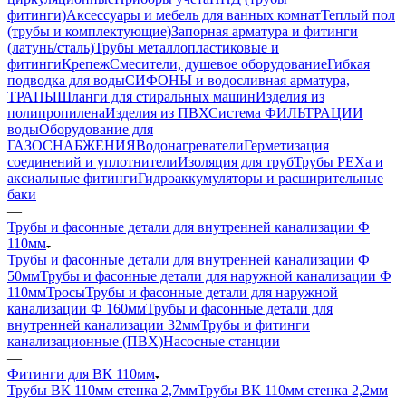
фитинги)
Аксессуары и мебель для ванных комнат
Теплый пол
(трубы и комплектующие)
Запорная арматура и фитинги
(латунь/сталь)
Трубы металлопластиковые и
фитинги
Крепеж
Смесители, душевое оборудование
Гибкая
подводка для воды
СИФОНЫ и водосливная арматура,
ТРАПЫ
Шланги для стиральных машин
Изделия из
полипропилена
Изделия из ПВХ
Система ФИЛЬТРАЦИИ
воды
Оборудование для
ГАЗОСНАБЖЕНИЯ
Водонагреватели
Герметизация
соединений и уплотнители
Изоляция для труб
Трубы PEXa и
аксиальные фитинги
Гидроаккумуляторы и расширительные
баки
—
Трубы и фасонные детали для внутренней канализации Ф
110мм
Трубы и фасонные детали для внутренней канализации Ф
50мм
Трубы и фасонные детали для наружной канализации Ф
110мм
Тросы
Трубы и фасонные детали для наружной
канализации Ф 160мм
Трубы и фасонные детали для
внутренней канализации 32мм
Трубы и фитинги
канализационные (ПВХ)
Насосные станции
—
Фитинги для ВК 110мм
Трубы ВК 110мм стенка 2,7мм
Трубы ВК 110мм стенка 2,2мм