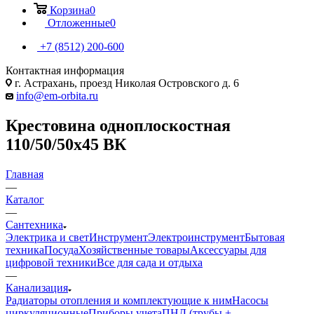
Корзина
0
Отложенные
0
+7 (8512) 200-600
Контактная информация
г. Астрахань, проезд Николая Островского д. 6
info@em-orbita.ru
Крестовина одноплоскостная
110/50/50х45 ВК
Главная
—
Каталог
—
Сантехника
Электрика и свет
Инструмент
Электроинструмент
Бытовая
техника
Посуда
Хозяйственные товары
Аксессуары для
цифровой техники
Все для сада и отдыха
—
Канализация
Радиаторы отопления и комплектующие к ним
Насосы
циркуляционные
Приборы учета
ПНД (трубы +