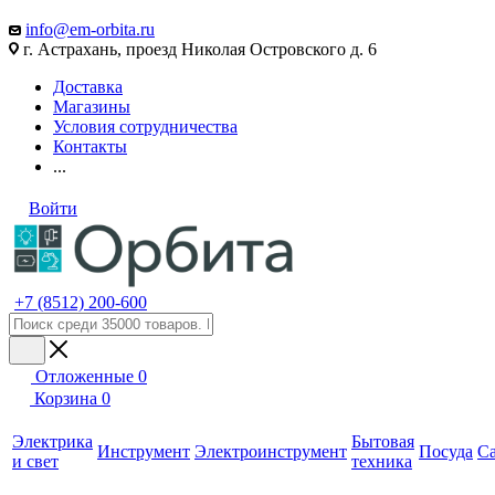
info@em-orbita.ru
г. Астрахань, проезд Николая Островского д. 6
Доставка
Магазины
Условия сотрудничества
Контакты
...
Войти
+7 (8512) 200-600
Отложенные
0
Корзина
0
Электрика
Бытовая
Инструмент
Электроинструмент
Посуда
С
и свет
техника