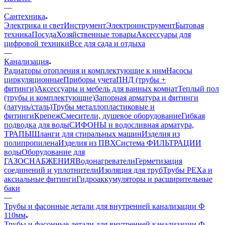
—
Сантехника
Электрика и свет
Инструмент
Электроинструмент
Бытовая
техника
Посуда
Хозяйственные товары
Аксессуары для
цифровой техники
Все для сада и отдыха
—
Канализация
Радиаторы отопления и комплектующие к ним
Насосы
циркуляционные
Приборы учета
ПНД (трубы +
фитинги)
Аксессуары и мебель для ванных комнат
Теплый пол
(трубы и комплектующие)
Запорная арматура и фитинги
(латунь/сталь)
Трубы металлопластиковые и
фитинги
Крепеж
Смесители, душевое оборудование
Гибкая
подводка для воды
СИФОНЫ и водосливная арматура,
ТРАПЫ
Шланги для стиральных машин
Изделия из
полипропилена
Изделия из ПВХ
Система ФИЛЬТРАЦИИ
воды
Оборудование для
ГАЗОСНАБЖЕНИЯ
Водонагреватели
Герметизация
соединений и уплотнители
Изоляция для труб
Трубы PEXa и
аксиальные фитинги
Гидроаккумуляторы и расширительные
баки
—
Трубы и фасонные детали для внутренней канализации Ф
110мм
Трубы и фасонные детали для внутренней канализации Ф