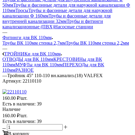
50мм
Трубы и фасонные детали для наружной канализации Ф
110мм
Тросы
Трубы и фасонные детали для наружной
канализации Ф 160мм
Трубы и фасонные детали для
внутренней канализации 32мм
Трубы и фитинги
канализационные (ПВХ)
Насосные станции
—
Фитинги для ВК 110мм
Трубы ВК 110мм стенка 2,7мм
Трубы ВК 110мм стенка 2,2мм
—
ТРОЙНИКи для ВК 110мм
ОТВОДЫ для ВК 110мм
КРЕСТОВИНы для ВК
110мм
МУФТы для ВК 110мм
ПЕРЕХОДы для ВК
110мм
РАЗНОЕ
—
Тройник 45° 110-110 вн.канализ.(18) VALFEX
Артикул:
22110110
160
.00 ₽
/шт.
Есть в наличии
: 39
Наличие
160
.00 ₽
/шт.
Есть в наличии
: 39
В корзину