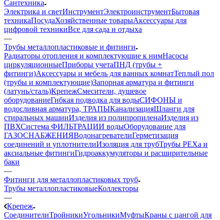
Сантехника
Электрика и свет
Инструмент
Электроинструмент
Бытовая
техника
Посуда
Хозяйственные товары
Аксессуары для
цифровой техники
Все для сада и отдыха
—
Трубы металлопластиковые и фитинги
Радиаторы отопления и комплектующие к ним
Насосы
циркуляционные
Приборы учета
ПНД (трубы +
фитинги)
Аксессуары и мебель для ванных комнат
Теплый пол
(трубы и комплектующие)
Запорная арматура и фитинги
(латунь/сталь)
Крепеж
Смесители, душевое
оборудование
Гибкая подводка для воды
СИФОНЫ и
водосливная арматура, ТРАПЫ
Канализация
Шланги для
стиральных машин
Изделия из полипропилена
Изделия из
ПВХ
Система ФИЛЬТРАЦИИ воды
Оборудование для
ГАЗОСНАБЖЕНИЯ
Водонагреватели
Герметизация
соединений и уплотнители
Изоляция для труб
Трубы PEXa и
аксиальные фитинги
Гидроаккумуляторы и расширительные
баки
—
Фитинги для металлопластиковых труб
Трубы металлопластиковые
Коллекторы
—
Крепеж
Соединители
Тройники
Угольники
Муфты
Краны с цангой для