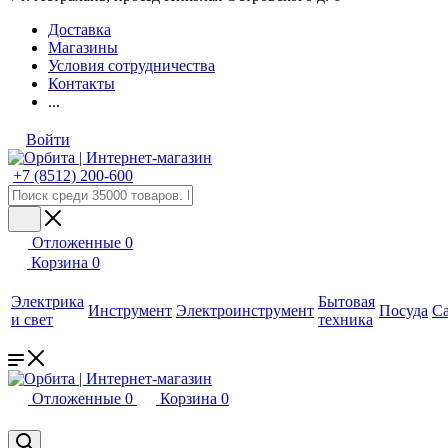
Доставка
Магазины
Условия сотрудничества
Контакты
...
Войти
+7 (8512) 200-600
Отложенные
0
Корзина
0
Электрика
Бытовая
Инструмент
Электроинструмент
Посуда
С
и свет
техника
Отложенные
0
Корзина
0