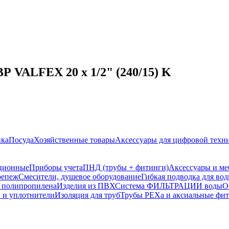
Р VALFEX 20 x 1/2" (240/15) K
ика
Посуда
Хозяйственные товары
Аксессуары для цифровой техн
ционные
Приборы учета
ПНД (трубы + фитинги)
Аксессуары и ме
репеж
Смесители, душевое оборудование
Гибкая подводка для во
з полипропилена
Изделия из ПВХ
Система ФИЛЬТРАЦИИ воды
О
 и уплотнители
Изоляция для труб
Трубы PEXa и аксиальные фи