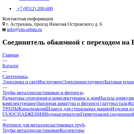
+7 (8512) 200-600
Контактная информация
г. Астрахань, проезд Николая Островского д. 6
info@em-orbita.ru
Соединитель обжимной с переходом на В
Главная
—
Каталог
—
Сантехника
Электрика и свет
Инструмент
Электроинструмент
Бытовая техн
—
Трубы металлопластиковые и фитинги
Радиаторы отопления и комплектующие к ним
Насосы циркуля
комплектующие)
Запорная арматура и фитинги (латунь/сталь)
К
ТРАПЫ
Канализация
Шланги для стиральных машин
Изделия и
ГАЗОСНАБЖЕНИЯ
Водонагреватели
Герметизация соединений
—
Фитинги для металлопластиковых труб
Трубы металлопластиковые
Коллекторы