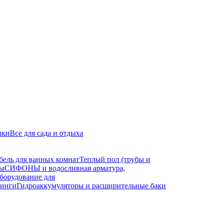
ики
Все для сада и отдыха
бель для ванных комнат
Теплый пол (трубы и
ды
СИФОНЫ и водосливная арматура,
борудование для
тинги
Гидроаккумуляторы и расширительные баки