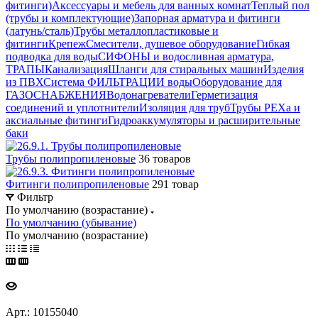
фитинги)
Аксессуары и мебель для ванных комнат
Теплый пол
(трубы и комплектующие)
Запорная арматура и фитинги
(латунь/сталь)
Трубы металлопластиковые и
фитинги
Крепеж
Смесители, душевое оборудование
Гибкая
подводка для воды
СИФОНЫ и водосливная арматура,
ТРАПЫ
Канализация
Шланги для стиральных машин
Изделия
из ПВХ
Система ФИЛЬТРАЦИИ воды
Оборудование для
ГАЗОСНАБЖЕНИЯ
Водонагреватели
Герметизация
соединений и уплотнители
Изоляция для труб
Трубы PEXa и
аксиальные фитинги
Гидроаккумуляторы и расширительные
баки
Трубы полипропиленовые
36 товаров
Фитинги полипропиленовые
291 товар
Фильтр
По умолчанию (возрастание)
По умолчанию (убывание)
По умолчанию (возрастание)
Арт.: 10155040