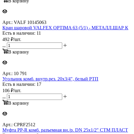
В корзину
Арт.: VALF 10145063
Кран шаровой VALFEX OPTIMA 63 (5/1) - МЕТАЛЛ.ШАР К
Есть в наличии: 11
492
₽
/шт.
В корзину
Арт.: 10 791
Угольник комб. внутр.рез. 20х3/4", белый РТП
Есть в наличии: 17
106
₽
/шт.
В корзину
Арт.: CPRF2512
Муфта PP-R комб. разъемная вн./р. DN 25х1/2" СТМ ПЛАСТ