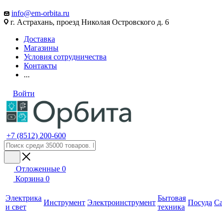
info@em-orbita.ru
г. Астрахань, проезд Николая Островского д. 6
Доставка
Магазины
Условия сотрудничества
Контакты
...
Войти
+7 (8512) 200-600
Отложенные
0
Корзина
0
Электрика
Бытовая
Инструмент
Электроинструмент
Посуда
С
и свет
техника