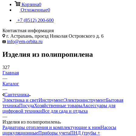
Корзина
0
Отложенные
0
+7 (8512) 200-600
Контактная информация
г. Астрахань, проезд Николая Островского д. 6
info@em-orbita.ru
Изделия из полипропилена
327
Главная
—
Каталог
—
Сантехника
Электрика и свет
Инструмент
Электроинструмент
Бытовая
техника
Посуда
Хозяйственные товары
Аксессуары для
цифровой техники
Все для сада и отдыха
—
Изделия из полипропилена
Радиаторы отопления и комплектующие к ним
Насосы
циркуляционные
Приборы учета
ПНД (трубы +