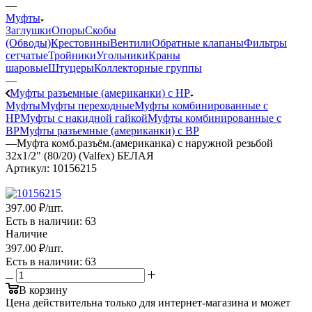
—
Муфты
Заглушки
Опоры
Скобы
(Обводы)
Крестовины
Вентили
Обратные клапаны
Фильтры
сетчатые
Тройники
Угольники
Краны
шаровые
Штуцеры
Коллекторные группы
—
Муфты разъемные (американки) с НР
Муфты
Муфты переходные
Муфты комбинированные с
НР
Муфты с накидной гайкой
Муфты комбинированные с
ВР
Муфты разъемные (американки) с ВР
—
Муфта комб.разъём.(американка) с наружной резьбой
32x1/2" (80/20) (Valfex) БЕЛАЯ
Артикул:
10156215
397
.00 ₽
/шт.
Есть в наличии
: 63
Наличие
397
.00 ₽
/шт.
Есть в наличии
: 63
В корзину
Цена действительна только для интернет-магазина и может