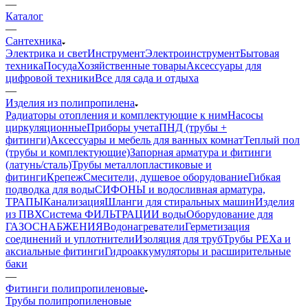
—
Каталог
—
Сантехника
Электрика и свет
Инструмент
Электроинструмент
Бытовая
техника
Посуда
Хозяйственные товары
Аксессуары для
цифровой техники
Все для сада и отдыха
—
Изделия из полипропилена
Радиаторы отопления и комплектующие к ним
Насосы
циркуляционные
Приборы учета
ПНД (трубы +
фитинги)
Аксессуары и мебель для ванных комнат
Теплый пол
(трубы и комплектующие)
Запорная арматура и фитинги
(латунь/сталь)
Трубы металлопластиковые и
фитинги
Крепеж
Смесители, душевое оборудование
Гибкая
подводка для воды
СИФОНЫ и водосливная арматура,
ТРАПЫ
Канализация
Шланги для стиральных машин
Изделия
из ПВХ
Система ФИЛЬТРАЦИИ воды
Оборудование для
ГАЗОСНАБЖЕНИЯ
Водонагреватели
Герметизация
соединений и уплотнители
Изоляция для труб
Трубы PEXa и
аксиальные фитинги
Гидроаккумуляторы и расширительные
баки
—
Фитинги полипропиленовые
Трубы полипропиленовые