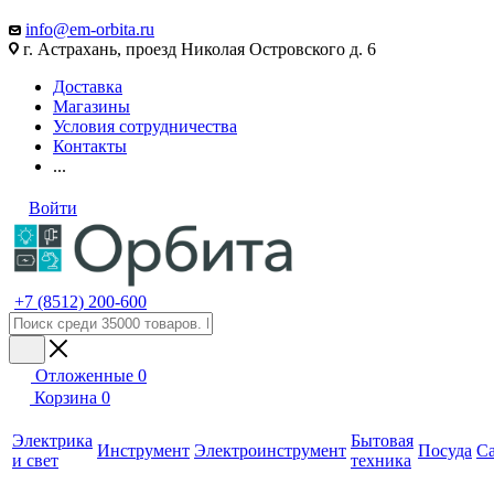
info@em-orbita.ru
г. Астрахань, проезд Николая Островского д. 6
Доставка
Магазины
Условия сотрудничества
Контакты
...
Войти
+7 (8512) 200-600
Отложенные
0
Корзина
0
Электрика
Бытовая
Инструмент
Электроинструмент
Посуда
С
и свет
техника