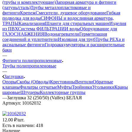
(трубы и комплектующие)
Запорная арматура и фитинги
(латунь/сталь)
Трубы металлопластиковые и
фитинги
Крепеж
Смесители, душевое оборудование
Гибкая
подводка для воды
СИФОНЫ и водосливная арматура,
ТРАПЫ
Канализация
Шланги для стиральных машин
Изделия
из ПВХ
Система ФИЛЬТРАЦИИ воды
Оборудование для
ГАЗОСНАБЖЕНИЯ
Водонагреватели
Герметизация
соединений и уплотнители
Изоляция для труб
Трубы PEXa и
аксиальные фитинги
Гидроаккумуляторы и расширительные
баки
—
Фитинги полипропиленовые
Трубы полипропиленовые
—
Заглушки
Опоры
Скобы (Обводы)
Крестовины
Вентили
Обратные
клапаны
Фильтры сетчатые
Муфты
Тройники
Угольники
Краны
шаровые
Штуцеры
Коллекторные группы
—
Заглушка 32 (250/50) (Valfex) БЕЛАЯ
Артикул:
10162032
12
.00 ₽
/шт.
Есть в наличии
: 418
Наличие