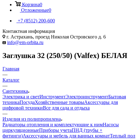
Корзина
0
Отложенные
0
+7 (8512) 200-600
Контактная информация
г. Астрахань, проезд Николая Островского д. 6
info@em-orbita.ru
Заглушка 32 (250/50) (Valfex) БЕЛАЯ
Главная
—
Каталог
—
Сантехника
Электрика и свет
Инструмент
Электроинструмент
Бытовая
техника
Посуда
Хозяйственные товары
Аксессуары для
цифровой техники
Все для сада и отдыха
—
Изделия из полипропилена
Радиаторы отопления и комплектующие к ним
Насосы
циркуляционные
Приборы учета
ПНД (трубы +
фитинги)
Аксессуары и мебель для ванных комнат
Теплый пол