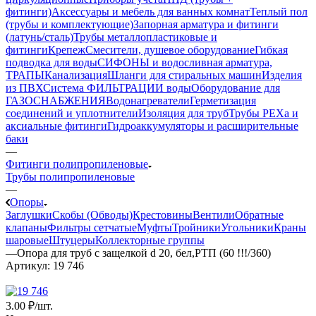
фитинги)
Аксессуары и мебель для ванных комнат
Теплый пол
(трубы и комплектующие)
Запорная арматура и фитинги
(латунь/сталь)
Трубы металлопластиковые и
фитинги
Крепеж
Смесители, душевое оборудование
Гибкая
подводка для воды
СИФОНЫ и водосливная арматура,
ТРАПЫ
Канализация
Шланги для стиральных машин
Изделия
из ПВХ
Система ФИЛЬТРАЦИИ воды
Оборудование для
ГАЗОСНАБЖЕНИЯ
Водонагреватели
Герметизация
соединений и уплотнители
Изоляция для труб
Трубы PEXa и
аксиальные фитинги
Гидроаккумуляторы и расширительные
баки
—
Фитинги полипропиленовые
Трубы полипропиленовые
—
Опоры
Заглушки
Скобы (Обводы)
Крестовины
Вентили
Обратные
клапаны
Фильтры сетчатые
Муфты
Тройники
Угольники
Краны
шаровые
Штуцеры
Коллекторные группы
—
Опора для труб с защелкой d 20, бел,РТП (60 !!!/360)
Артикул:
19 746
3
.00 ₽
/шт.