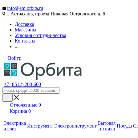
info@em-orbita.ru
г. Астрахань, проезд Николая Островского д. 6
Доставка
Магазины
Условия сотрудничества
Контакты
...
Войти
+7 (8512) 200-600
Отложенные
0
Корзина
0
Электрика
Бытовая
Инструмент
Электроинструмент
Посуда
С
и свет
техника