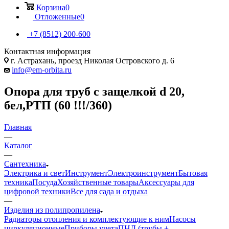
Корзина
0
Отложенные
0
+7 (8512) 200-600
Контактная информация
г. Астрахань, проезд Николая Островского д. 6
info@em-orbita.ru
Опора для труб с защелкой d 20,
бел,РТП (60 !!!/360)
Главная
—
Каталог
—
Сантехника
Электрика и свет
Инструмент
Электроинструмент
Бытовая
техника
Посуда
Хозяйственные товары
Аксессуары для
цифровой техники
Все для сада и отдыха
—
Изделия из полипропилена
Радиаторы отопления и комплектующие к ним
Насосы
циркуляционные
Приборы учета
ПНД (трубы +