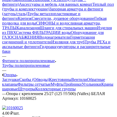
фитинги)
Аксессуары и мебель для ванных комнат
Теплый пол
(трубы и комплектующие)
Запорная арматура и фитинги
(латунь/сталь)
Трубы металлопластиковые и
фитинги
Крепеж
Смесители, душевое оборудование
Гибкая
подводка для воды
СИФОНЫ и водосливная арматура,
ТРАПЫ
Канализация
Шланги для стиральных машин
Изделия
из ПВХ
Система ФИЛЬТРАЦИИ воды
Оборудование для
ГАЗОСНАБЖЕНИЯ
Водонагреватели
Герметизация
соединений и уплотнители
Изоляция для труб
Трубы PEXa и
аксиальные фитинги
Гидроаккумуляторы и расширительные
баки
—
Фитинги полипропиленовые
Трубы полипропиленовые
—
Опоры
Заглушки
Скобы (Обводы)
Крестовины
Вентили
Обратные
клапаны
Фильтры сетчатые
Муфты
Тройники
Угольники
Краны
шаровые
Штуцеры
Коллекторные группы
—
Опора с креплением 25/27 (125 !!!/500) (Valfex) БЕЛАЯ
Артикул:
10160025
4
.00 ₽
/шт.