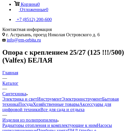
Корзина
0
Отложенные
0
+7 (8512) 200-600
Контактная информация
г. Астрахань, проезд Николая Островского д. 6
info@em-orbita.ru
Опора с креплением 25/27 (125 !!!/500)
(Valfex) БЕЛАЯ
Главная
—
Каталог
—
Сантехника
Электрика и свет
Инструмент
Электроинструмент
Бытовая
техника
Посуда
Хозяйственные товары
Аксессуары для
цифровой техники
Все для сада и отдыха
—
Изделия из полипропилена
Радиаторы отопления и комплектующие к ним
Насосы
циркуляционные
Приборы учета
ПНД (трубы +