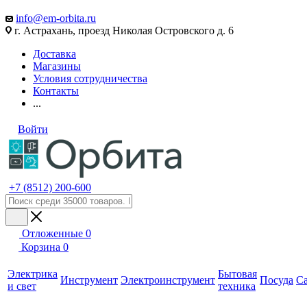
info@em-orbita.ru
г. Астрахань, проезд Николая Островского д. 6
Доставка
Магазины
Условия сотрудничества
Контакты
...
Войти
+7 (8512) 200-600
Отложенные
0
Корзина
0
Электрика
Бытовая
Инструмент
Электроинструмент
Посуда
С
и свет
техника