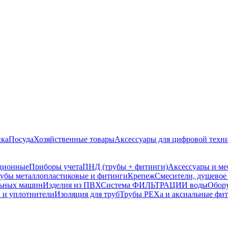
ика
Посуда
Хозяйственные товары
Аксессуары для цифровой техн
ционные
Приборы учета
ПНД (трубы + фитинги)
Аксессуары и ме
убы металлопластиковые и фитинги
Крепеж
Смесители, душевое
льных машин
Изделия из ПВХ
Система ФИЛЬТРАЦИИ воды
Обору
 и уплотнители
Изоляция для труб
Трубы PEXa и аксиальные фи