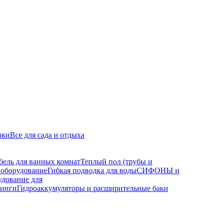
ики
Все для сада и отдыха
бель для ванных комнат
Теплый пол (трубы и
 оборудование
Гибкая подводка для воды
СИФОНЫ и
дование для
тинги
Гидроаккумуляторы и расширительные баки