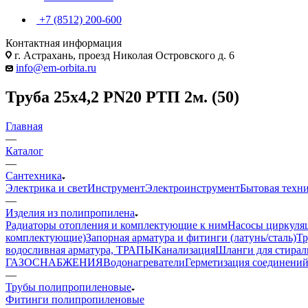
+7 (8512) 200-600
Контактная информация
г. Астрахань, проезд Николая Островского д. 6
info@em-orbita.ru
Труба 25х4,2 PN20 РТП 2м. (50)
Главная
—
Каталог
—
Сантехника
Электрика и свет
Инструмент
Электроинструмент
Бытовая техн
—
Изделия из полипропилена
Радиаторы отопления и комплектующие к ним
Насосы циркуля
комплектующие)
Запорная арматура и фитинги (латунь/сталь)
Тр
водосливная арматура, ТРАПЫ
Канализация
Шланги для стира
ГАЗОСНАБЖЕНИЯ
Водонагреватели
Герметизация соединений
—
Трубы полипропиленовые
Фитинги полипропиленовые