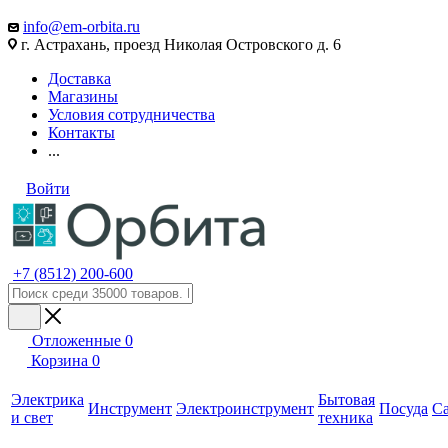
info@em-orbita.ru
г. Астрахань, проезд Николая Островского д. 6
Доставка
Магазины
Условия сотрудничества
Контакты
...
Войти
+7 (8512) 200-600
Отложенные
0
Корзина
0
Электрика
Бытовая
Инструмент
Электроинструмент
Посуда
С
и свет
техника