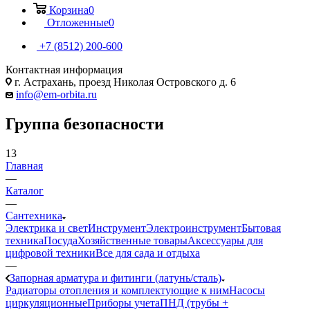
Корзина
0
Отложенные
0
+7 (8512) 200-600
Контактная информация
г. Астрахань, проезд Николая Островского д. 6
info@em-orbita.ru
Группа безопасности
13
Главная
—
Каталог
—
Сантехника
Электрика и свет
Инструмент
Электроинструмент
Бытовая
техника
Посуда
Хозяйственные товары
Аксессуары для
цифровой техники
Все для сада и отдыха
—
Запорная арматура и фитинги (латунь/сталь)
Радиаторы отопления и комплектующие к ним
Насосы
циркуляционные
Приборы учета
ПНД (трубы +