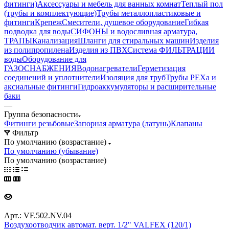
фитинги)
Аксессуары и мебель для ванных комнат
Теплый пол
(трубы и комплектующие)
Трубы металлопластиковые и
фитинги
Крепеж
Смесители, душевое оборудование
Гибкая
подводка для воды
СИФОНЫ и водосливная арматура,
ТРАПЫ
Канализация
Шланги для стиральных машин
Изделия
из полипропилена
Изделия из ПВХ
Система ФИЛЬТРАЦИИ
воды
Оборудование для
ГАЗОСНАБЖЕНИЯ
Водонагреватели
Герметизация
соединений и уплотнители
Изоляция для труб
Трубы PEXa и
аксиальные фитинги
Гидроаккумуляторы и расширительные
баки
—
Группа безопасности
Фитинги резьбовые
Запорная арматура (латунь)
Клапаны
Фильтр
По умолчанию (возрастание)
По умолчанию (убывание)
По умолчанию (возрастание)
Арт.: VF.502.NV.04
Воздухоотводчик автомат. верт. 1/2" VALFEX (120/1)