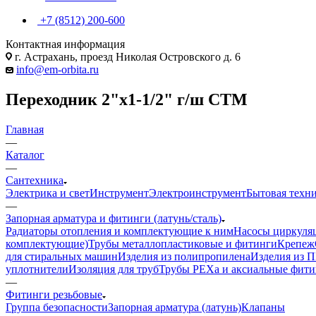
+7 (8512) 200-600
Контактная информация
г. Астрахань, проезд Николая Островского д. 6
info@em-orbita.ru
Переходник 2"х1-1/2" г/ш СТМ
Главная
—
Каталог
—
Сантехника
Электрика и свет
Инструмент
Электроинструмент
Бытовая техн
—
Запорная арматура и фитинги (латунь/сталь)
Радиаторы отопления и комплектующие к ним
Насосы циркуля
комплектующие)
Трубы металлопластиковые и фитинги
Крепеж
для стиральных машин
Изделия из полипропилена
Изделия из 
уплотнители
Изоляция для труб
Трубы PEXa и аксиальные фит
—
Фитинги резьбовые
Группа безопасности
Запорная арматура (латунь)
Клапаны