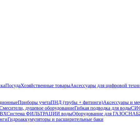
ика
Посуда
Хозяйственные товары
Аксессуары для цифровой техн
ционные
Приборы учета
ПНД (трубы + фитинги)
Аксессуары и ме
Смесители, душевое оборудование
Гибкая подводка для воды
СИФ
ПВХ
Система ФИЛЬТРАЦИИ воды
Оборудование для ГАЗОСН
инги
Гидроаккумуляторы и расширительные баки