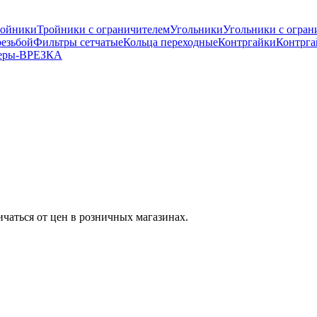
ройники
Тройники с ограничителем
Угольники
Угольники с огран
езьбой
Фильтры сетчатые
Кольца переходные
Контргайки
Контрга
еры-ВРЕЗКА
ичаться от цен в розничных магазинах.