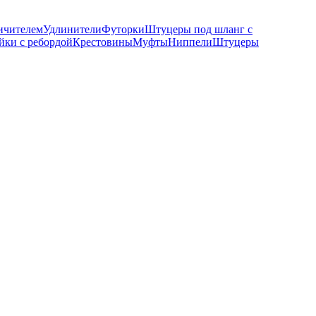
ичителем
Удлинители
Футорки
Штуцеры под шланг с
йки с ребордой
Крестовины
Муфты
Ниппели
Штуцеры