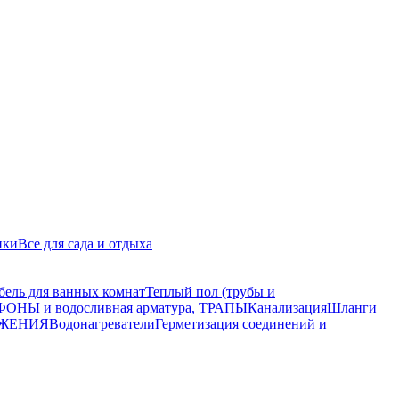
ики
Все для сада и отдыха
бель для ванных комнат
Теплый пол (трубы и
ОНЫ и водосливная арматура, ТРАПЫ
Канализация
Шланги
АБЖЕНИЯ
Водонагреватели
Герметизация соединений и