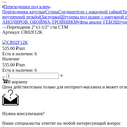
—
Переходники под ключ
Переходники круглые
Сгоны
Соединители с накидной гайкой
Т
внутренней резьбой
Заглушки
Штуцеры под шланг с наружной р
АНОДИРОВ.
ОБОЙМА-ТРОЙНИК
Муфты аналог ГЕБО
Штуц
—
Переходник 2"х1-1/2" г/ш СТМ
Артикул:
CR02F12K
535
.00 ₽
/шт.
Есть в наличии
: 6
Наличие
535
.00 ₽
/шт.
Есть в наличии
: 6
В корзину
Цена действительна только для интернет-магазина и может отл
Нужна консультация?
Наши специалисты ответят на любой интересующий вопрос