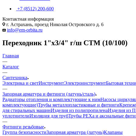
+7 (8512) 200-600
Контактная информация
г. Астрахань, проезд Николая Островского д. 6
info@em-orbita.ru
Переходник 1"х3/4" г/ш CTM (10/100)
Главная
—
Каталог
—
Сантехника
Электрика и свет
Инструмент
Электроинструмент
Бытовая техн
—
Запорная арматура и фитинги (латунь/сталь)
Радиаторы отопления и комплектующие к ним
Насосы циркуля
комплектующие)
Трубы металлопластиковые и фитинги
Крепеж
для стиральных машин
Изделия из полипропилена
Изделия из 
уплотнители
Изоляция для труб
Трубы PEXa и аксиальные фит
—
Фитинги резьбовые
Группа безопасности
Запорная арматура (латунь)
Клапаны