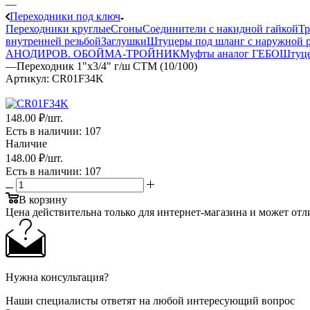
—
Переходники под ключ
Переходники круглые
Сгоны
Соединители с накидной гайкой
Т
внутренней резьбой
Заглушки
Штуцеры под шланг с наружной р
АНОДИРОВ.
ОБОЙМА-ТРОЙНИК
Муфты аналог ГЕБО
Штуц
—
Переходник 1"х3/4" г/ш CTM (10/100)
Артикул:
CR01F34K
148
.00 ₽
/шт.
Есть в наличии
: 107
Наличие
148
.00 ₽
/шт.
Есть в наличии
: 107
В корзину
Цена действительна только для интернет-магазина и может отл
Нужна консультация?
Наши специалисты ответят на любой интересующий вопрос