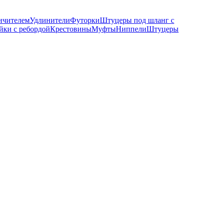
ичителем
Удлинители
Футорки
Штуцеры под шланг с
йки с ребордой
Крестовины
Муфты
Ниппели
Штуцеры