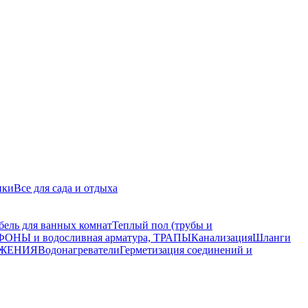
ики
Все для сада и отдыха
бель для ванных комнат
Теплый пол (трубы и
ОНЫ и водосливная арматура, ТРАПЫ
Канализация
Шланги
АБЖЕНИЯ
Водонагреватели
Герметизация соединений и