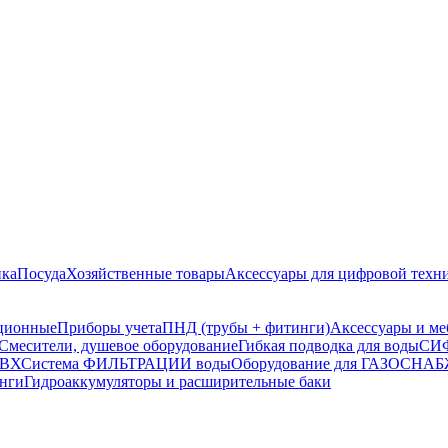
ика
Посуда
Хозяйственные товары
Аксессуары для цифровой техн
ционные
Приборы учета
ПНД (трубы + фитинги)
Аксессуары и ме
Смесители, душевое оборудование
Гибкая подводка для воды
СИФ
ПВХ
Система ФИЛЬТРАЦИИ воды
Оборудование для ГАЗОСН
инги
Гидроаккумуляторы и расширительные баки