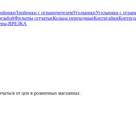
ройники
Тройники с ограничителем
Угольники
Угольники с огран
езьбой
Фильтры сетчатые
Кольца переходные
Контргайки
Контрга
еры-ВРЕЗКА
ичаться от цен в розничных магазинах.