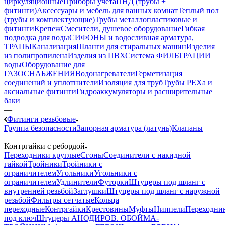
циркуляционные
Приборы учета
ПНД (трубы +
фитинги)
Аксессуары и мебель для ванных комнат
Теплый пол
(трубы и комплектующие)
Трубы металлопластиковые и
фитинги
Крепеж
Смесители, душевое оборудование
Гибкая
подводка для воды
СИФОНЫ и водосливная арматура,
ТРАПЫ
Канализация
Шланги для стиральных машин
Изделия
из полипропилена
Изделия из ПВХ
Система ФИЛЬТРАЦИИ
воды
Оборудование для
ГАЗОСНАБЖЕНИЯ
Водонагреватели
Герметизация
соединений и уплотнители
Изоляция для труб
Трубы PEXa и
аксиальные фитинги
Гидроаккумуляторы и расширительные
баки
—
Фитинги резьбовые
Группа безопасности
Запорная арматура (латунь)
Клапаны
—
Контргайки с ребордой
Переходники круглые
Сгоны
Соединители с накидной
гайкой
Тройники
Тройники с
ограничителем
Угольники
Угольники с
ограничителем
Удлинители
Футорки
Штуцеры под шланг с
внутренней резьбой
Заглушки
Штуцеры под шланг с наружной
резьбой
Фильтры сетчатые
Кольца
переходные
Контргайки
Крестовины
Муфты
Ниппели
Переходни
под ключ
Штуцеры АНОДИРОВ.
ОБОЙМА-