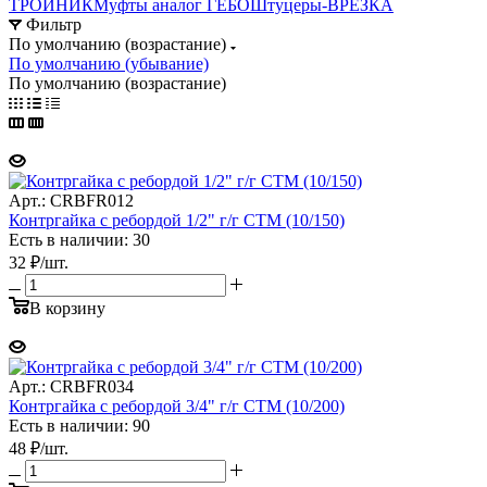
ТРОЙНИК
Муфты аналог ГЕБО
Штуцеры-ВРЕЗКА
Фильтр
По умолчанию (возрастание)
По умолчанию (убывание)
По умолчанию (возрастание)
Арт.: CRBFR012
Контргайка с ребордой 1/2" г/г CTM (10/150)
Есть в наличии: 30
32
₽
/шт.
В корзину
Арт.: CRBFR034
Контргайка с ребордой 3/4" г/г CTM (10/200)
Есть в наличии: 90
48
₽
/шт.