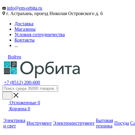
info@em-orbita.ru
г. Астрахань, проезд Николая Островского д. 6
Доставка
Магазины
Условия сотрудничества
Контакты
...
Войти
+7 (8512) 200-600
Отложенные
0
Корзина
0
Электрика
Бытовая
Инструмент
Электроинструмент
Посуда
С
и свет
техника