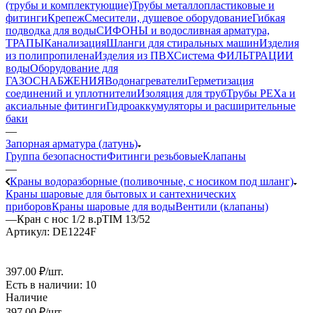
(трубы и комплектующие)
Трубы металлопластиковые и
фитинги
Крепеж
Смесители, душевое оборудование
Гибкая
подводка для воды
СИФОНЫ и водосливная арматура,
ТРАПЫ
Канализация
Шланги для стиральных машин
Изделия
из полипропилена
Изделия из ПВХ
Система ФИЛЬТРАЦИИ
воды
Оборудование для
ГАЗОСНАБЖЕНИЯ
Водонагреватели
Герметизация
соединений и уплотнители
Изоляция для труб
Трубы PEXa и
аксиальные фитинги
Гидроаккумуляторы и расширительные
баки
—
Запорная арматура (латунь)
Группа безопасности
Фитинги резьбовые
Клапаны
—
Краны водоразборные (поливочные, с носиком под шланг)
Краны шаровые для бытовых и сантехнических
приборов
Краны шаровые для воды
Вентили (клапаны)
—
Кран с нос 1/2 в.рTIM 13/52
Артикул:
DE1224F
397
.00 ₽
/шт.
Есть в наличии
: 10
Наличие
397
.00 ₽
/шт.