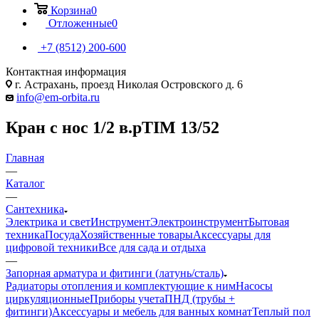
Корзина
0
Отложенные
0
+7 (8512) 200-600
Контактная информация
г. Астрахань, проезд Николая Островского д. 6
info@em-orbita.ru
Кран с нос 1/2 в.рTIM 13/52
Главная
—
Каталог
—
Сантехника
Электрика и свет
Инструмент
Электроинструмент
Бытовая
техника
Посуда
Хозяйственные товары
Аксессуары для
цифровой техники
Все для сада и отдыха
—
Запорная арматура и фитинги (латунь/сталь)
Радиаторы отопления и комплектующие к ним
Насосы
циркуляционные
Приборы учета
ПНД (трубы +
фитинги)
Аксессуары и мебель для ванных комнат
Теплый пол