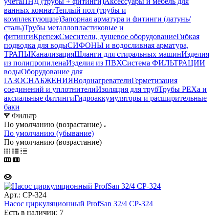
учета
ПНД (трубы + фитинги)
Аксессуары и мебель для
ванных комнат
Теплый пол (трубы и
комплектующие)
Запорная арматура и фитинги (латунь/
сталь)
Трубы металлопластиковые и
фитинги
Крепеж
Смесители, душевое оборудование
Гибкая
подводка для воды
СИФОНЫ и водосливная арматура,
ТРАПЫ
Канализация
Шланги для стиральных машин
Изделия
из полипропилена
Изделия из ПВХ
Система ФИЛЬТРАЦИИ
воды
Оборудование для
ГАЗОСНАБЖЕНИЯ
Водонагреватели
Герметизация
соединений и уплотнители
Изоляция для труб
Трубы PEXa и
аксиальные фитинги
Гидроаккумуляторы и расширительные
баки
Фильтр
По умолчанию (возрастание)
По умолчанию (убывание)
По умолчанию (возрастание)
Арт.: CP-324
Насос циркуляционный ProfSan 32/4 CP-324
Есть в наличии: 7