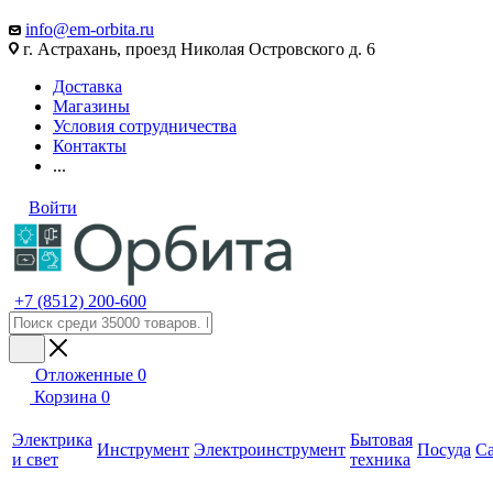
info@em-orbita.ru
г. Астрахань, проезд Николая Островского д. 6
Доставка
Магазины
Условия сотрудничества
Контакты
...
Войти
+7 (8512) 200-600
Отложенные
0
Корзина
0
Электрика
Бытовая
Инструмент
Электроинструмент
Посуда
С
и свет
техника