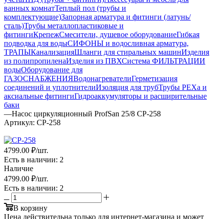
ванных комнат
Теплый пол (трубы и
комплектующие)
Запорная арматура и фитинги (латунь/
сталь)
Трубы металлопластиковые и
фитинги
Крепеж
Смесители, душевое оборудование
Гибкая
подводка для воды
СИФОНЫ и водосливная арматура,
ТРАПЫ
Канализация
Шланги для стиральных машин
Изделия
из полипропилена
Изделия из ПВХ
Система ФИЛЬТРАЦИИ
воды
Оборудование для
ГАЗОСНАБЖЕНИЯ
Водонагреватели
Герметизация
соединений и уплотнители
Изоляция для труб
Трубы PEXa и
аксиальные фитинги
Гидроаккумуляторы и расширительные
баки
—
Насос циркуляционный ProfSan 25/8 CP-258
Артикул:
CP-258
4799.00 ₽
/шт.
Есть в наличии
: 2
Наличие
4799.00 ₽
/шт.
Есть в наличии
: 2
В корзину
Цена действительна только для интернет-магазина и может