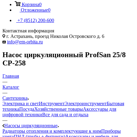
Корзина
0
Отложенные
0
+7 (8512) 200-600
Контактная информация
г. Астрахань, проезд Николая Островского д. 6
info@em-orbita.ru
Насос циркуляционный ProfSan 25/8
CP-258
Главная
—
Каталог
—
Сантехника
Электрика и свет
Инструмент
Электроинструмент
Бытовая
техника
Посуда
Хозяйственные товары
Аксессуары для
цифровой техники
Все для сада и отдыха
—
Насосы циркуляционные
Радиаторы отопления и комплектующие к ним
Приборы
учета
ПНД (трубы + фитинги)
Аксессуары и мебель для