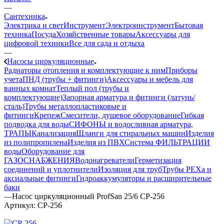
—
Сантехника
Электрика и свет
Инструмент
Электроинструмент
Бытовая
техника
Посуда
Хозяйственные товары
Аксессуары для
цифровой техники
Все для сада и отдыха
—
Насосы циркуляционные
Радиаторы отопления и комплектующие к ним
Приборы
учета
ПНД (трубы + фитинги)
Аксессуары и мебель для
ванных комнат
Теплый пол (трубы и
комплектующие)
Запорная арматура и фитинги (латунь/
сталь)
Трубы металлопластиковые и
фитинги
Крепеж
Смесители, душевое оборудование
Гибкая
подводка для воды
СИФОНЫ и водосливная арматура,
ТРАПЫ
Канализация
Шланги для стиральных машин
Изделия
из полипропилена
Изделия из ПВХ
Система ФИЛЬТРАЦИИ
воды
Оборудование для
ГАЗОСНАБЖЕНИЯ
Водонагреватели
Герметизация
соединений и уплотнители
Изоляция для труб
Трубы PEXa и
аксиальные фитинги
Гидроаккумуляторы и расширительные
баки
—
Насос циркуляционный ProfSan 25/6 CP-256
Артикул:
CP-256