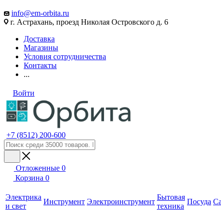
info@em-orbita.ru
г. Астрахань, проезд Николая Островского д. 6
Доставка
Магазины
Условия сотрудничества
Контакты
...
Войти
+7 (8512) 200-600
Отложенные
0
Корзина
0
Электрика
Бытовая
Инструмент
Электроинструмент
Посуда
С
и свет
техника