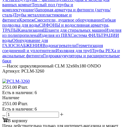
ванных комнат
Теплый пол (трубы и
комплектующие)
Запорная арматура и фитинги (латунь/
сталь)
Трубы металлопластиковые и
фитинги
Крепеж
Смесители, душевое оборудование
Гибкая
подводка для воды
СИФОНЫ и водосливная арматура,
ТРАПЫ
Канализация
Шланги для стиральных машин
Изделия
из полипропилена
Изделия из ПВХ
Система ФИЛЬТРАЦИИ
воды
Оборудование для
ГАЗОСНАБЖЕНИЯ
Водонагреватели
Герметизация
соединений и уплотнители
Изоляция для труб
Трубы PEXa и
аксиальные фитинги
Гидроаккумуляторы и расширительные
баки
—
Насос циркуляционный CLM 32x60x180 ONDO
Артикул:
PCLM-3260
2551.00 ₽
/шт.
Есть в наличии
: 6
Наличие
2551.00 ₽
/шт.
Есть в наличии
: 6
В корзину
Цена действительна только для интернет-магазина и может