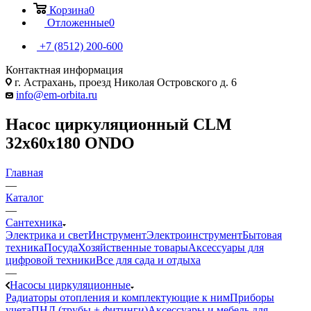
Корзина
0
Отложенные
0
+7 (8512) 200-600
Контактная информация
г. Астрахань, проезд Николая Островского д. 6
info@em-orbita.ru
Насос циркуляционный CLM
32x60x180 ONDO
Главная
—
Каталог
—
Сантехника
Электрика и свет
Инструмент
Электроинструмент
Бытовая
техника
Посуда
Хозяйственные товары
Аксессуары для
цифровой техники
Все для сада и отдыха
—
Насосы циркуляционные
Радиаторы отопления и комплектующие к ним
Приборы
учета
ПНД (трубы + фитинги)
Аксессуары и мебель для