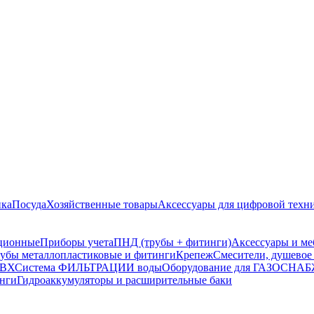
ика
Посуда
Хозяйственные товары
Аксессуары для цифровой техн
ционные
Приборы учета
ПНД (трубы + фитинги)
Аксессуары и ме
убы металлопластиковые и фитинги
Крепеж
Смесители, душевое
ПВХ
Система ФИЛЬТРАЦИИ воды
Оборудование для ГАЗОСН
инги
Гидроаккумуляторы и расширительные баки