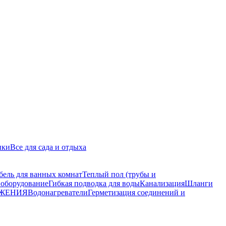
ики
Все для сада и отдыха
бель для ванных комнат
Теплый пол (трубы и
 оборудование
Гибкая подводка для воды
Канализация
Шланги
АБЖЕНИЯ
Водонагреватели
Герметизация соединений и