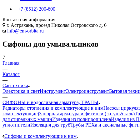
+7 (8512) 200-600
Контактная информация
г. Астрахань, проезд Николая Островского д. 6
info@em-orbita.ru
Сифоны для умывальников
7
Главная
—
Каталог
—
Сантехника
Электрика и свет
Инструмент
Электроинструмент
Бытовая техн
—
СИФОНЫ и водосливная арматура, ТРАПЫ
Радиаторы отопления и комплектующие к ним
Насосы циркуля
комплектующие)
Запорная арматура и фитинги (латунь/сталь)
Тр
для стиральных машин
Изделия из полипропилена
Изделия из 
уплотнители
Изоляция для труб
Трубы PEXa и аксиальные фит
—
Сифоны и комплектующие к ним