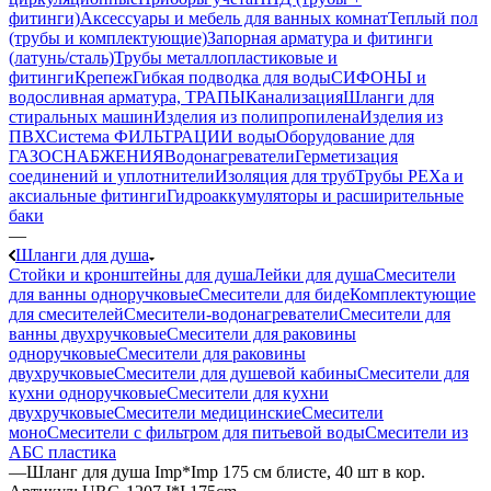
фитинги)
Аксессуары и мебель для ванных комнат
Теплый пол
(трубы и комплектующие)
Запорная арматура и фитинги
(латунь/сталь)
Трубы металлопластиковые и
фитинги
Крепеж
Гибкая подводка для воды
СИФОНЫ и
водосливная арматура, ТРАПЫ
Канализация
Шланги для
стиральных машин
Изделия из полипропилена
Изделия из
ПВХ
Система ФИЛЬТРАЦИИ воды
Оборудование для
ГАЗОСНАБЖЕНИЯ
Водонагреватели
Герметизация
соединений и уплотнители
Изоляция для труб
Трубы PEXa и
аксиальные фитинги
Гидроаккумуляторы и расширительные
баки
—
Шланги для душа
Стойки и кронштейны для душа
Лейки для душа
Смесители
для ванны одноручковые
Смесители для биде
Комплектующие
для смесителей
Смесители-водонагреватели
Смесители для
ванны двухручковые
Смесители для раковины
одноручковые
Смесители для раковины
двухручковые
Смесители для душевой кабины
Смесители для
кухни одноручковые
Смесители для кухни
двухручковые
Смесители медицинские
Смесители
моно
Смесители с фильтром для питьевой воды
Смесители из
АБС пластика
—
Шланг для душа Imp*Imp 175 см блисте, 40 шт в кор.