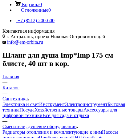
Корзина
0
Отложенные
0
+7 (8512) 200-600
Контактная информация
г. Астрахань, проезд Николая Островского д. 6
info@em-orbita.ru
Шланг для душа Imp*Imp 175 см
блисте, 40 шт в кор.
Главная
—
Каталог
—
Сантехника
Электрика и свет
Инструмент
Электроинструмент
Бытовая
техника
Посуда
Хозяйственные товары
Аксессуары для
цифровой техники
Все для сада и отдыха
—
Смесители, душевое оборудование
Радиаторы отопления и комплектующие к ним
Насосы
циркуляционные
Приборы учета
ПНД (трубы +