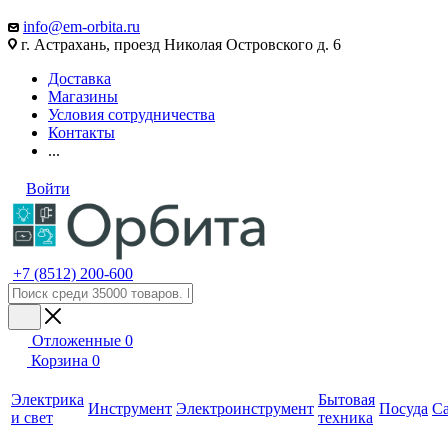
info@em-orbita.ru
г. Астрахань, проезд Николая Островского д. 6
Доставка
Магазины
Условия сотрудничества
Контакты
...
Войти
+7 (8512) 200-600
Отложенные
0
Корзина
0
Электрика
Бытовая
Инструмент
Электроинструмент
Посуда
С
и свет
техника